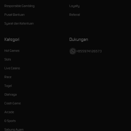
Responsible Gambling
Loyalty
Pusat Bantuan
Referral
Syarat dan Ketentuan
Kategori
Dukungan
Hot Games
+855974126573
Slots
Live Casino
Race
Togel
Olahraga
Crash Game
Arcade
E-Sports
Sabung Ayam