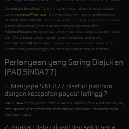
Gunakan Jalur Terverifikasi:
Pastikan Anda mengakses halaman utama hanya lewat
domain resmi
singa77game.com
di browser Anda untuk menghindari risiko phishing.
Bersihkan Cache Peramban:
Lakukan pembersihan riwayat penjelajahan secara berkala
guna memberikan ruang memori maksimal pada jalannya sistem utama.
Kebijakan Pengguna:
Seluruh pengguna wajib mematuhi aturan batas usia minimum (di
atas 18 tahun) sesuai dengan regulasi hiburan internasional yang berlaku.
Dukungan Teknis 24 Jam:
Jika Anda mengalami kendala akses halaman atau proses
withdraw, tim layanan pelanggan kami siap memberikan solusi teknis setiap hari.
Pertanyaan yang Sering Diajukan
(FAQ SINGA77)
1. Mengapa SINGA77 disebut platform
dengan kecepatan payout tertinggi?
Karena SINGA77 menggunakan sistem otomatisasi perbankan dan e-wallet mutakhir yang
memungkinkan proses pemindahan dana (withdraw) diselesaikan secara instan tanpa
penundaan manual.
2. Apakah data pribadi dan saldo saya