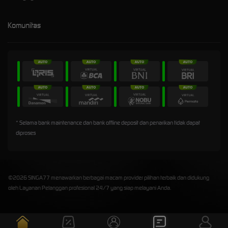
Komunitas
* Selama bank maintenance dan bank offline deposit dan penarikan tidak dapat
diproses
©2026 SINGA77 menawarkan berbagai macam provider pilihan terbaik dan didukung
oleh Layanan Pelanggan profesional 24/7 yang siap melayani Anda.