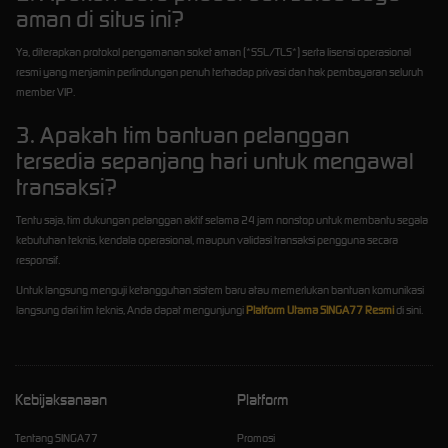
aman di situs ini?
Ya, diterapkan protokol pengamanan soket aman (*SSL/TLS*) serta lisensi operasional
resmi yang menjamin perlindungan penuh terhadap privasi dan hak pembayaran seluruh
member VIP.
3. Apakah tim bantuan pelanggan
tersedia sepanjang hari untuk mengawal
transaksi?
Tentu saja, tim dukungan pelanggan aktif selama 24 jam nonstop untuk membantu segala
kebutuhan teknis, kendala operasional, maupun validasi transaksi pengguna secara
responsif.
Untuk langsung menguji ketangguhan sistem baru atau memerlukan bantuan komunikasi
langsung dari tim teknis, Anda dapat mengunjungi
Platform Utama SINGA77 Resmi
di sini.
Kebijaksanaan
Platform
Tentang SINGA77
Promosi