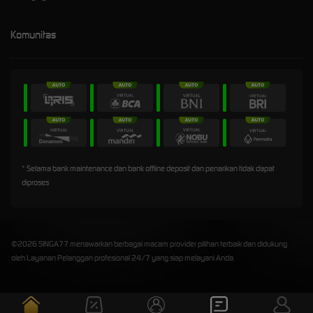
Komunitas
* Selama bank maintenance dan bank offline deposit dan penarikan tidak dapat
diproses
©2026 SINGA77 menawarkan berbagai macam provider pilihan terbaik dan didukung
oleh Layanan Pelanggan profesional 24/7 yang siap melayani Anda.