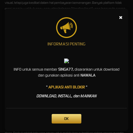
visual, tetapi juga kredibel dalam hal pembayaran kemenangan. Banyak platform tidak
resmi memicu waktu tunggu pemuatan halaman (*loading time*) yang lama serta proses
penarikan dana yang rumit. Melalui komitmen sebagai agen berlisensi internasional, kami
×
memastikan fondasi layanan yang aman melalui tiga poin utama:
Sistem Otomatisasi WD Instan:
Jalur pembayaran khusus yang memproses pencairan saldo
atau *payout* Anda dalam hitungan menit tanpa limit harian.
Proteksi Keamanan HTTPS & Enkripsi:
Seluruh aktivitas keuangan dan data akun dipantau
INFORMASI PENTING
ketat untuk menjamin kerahasiaan informasi dari pihak luar.
Sinkronisasi Data Server Real-Time:
Seluruh transisi data game terintegrasi secara langsung
ke server pusat untuk memastikan keadilan (*fair-play*) dan akurasi nilai RTP.
Bagi Anda yang ingin menjelajahi ulasan eksternal atau referensi digital mengenai regulasi
INFO untuk semua member
SINGA77,
disarankan untuk download
platform hiburan terverifikasi dan berlisensi internasional, Anda dapat mengakses informasi
dan gunakan aplikasi anti
NAWALA
lengkapnya melalui panduan
Sbobet di Wikipedia
.
"
APLIKASI ANTI BLOKIR
"
Panduan Langkah Aman
DOWNLOAD, INSTALL, dan MAINKAN
Mengakses Sistem Transaksi
SINGA77
OK
Sistem enkripsi halaman kami dirancang secara optimal agar kompatibel dengan perangkat
desktop maupun aplikasi *smartphone* demi kelancaran proses bermain dan penarikan
dana. Berikut adalah tata cara aman untuk melakukan autentikasi sistem secara mandiri: