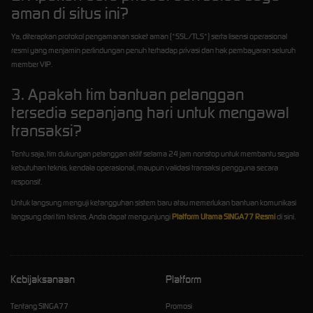
aman di situs ini?
Ya, diterapkan protokol pengamanan soket aman (*SSL/TLS*) serta lisensi operasional
resmi yang menjamin perlindungan penuh terhadap privasi dan hak pembayaran seluruh
member VIP.
3. Apakah tim bantuan pelanggan
tersedia sepanjang hari untuk mengawal
transaksi?
Tentu saja, tim dukungan pelanggan aktif selama 24 jam nonstop untuk membantu segala
kebutuhan teknis, kendala operasional, maupun validasi transaksi pengguna secara
responsif.
Untuk langsung menguji ketangguhan sistem baru atau memerlukan bantuan komunikasi
langsung dari tim teknis, Anda dapat mengunjungi
Platform Utama SINGA77 Resmi
di sini.
Kebijaksanaan
Platform
Tentang SINGA77
Promosi