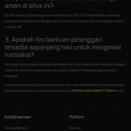
aman di situs ini?
Ya, diterapkan protokol pengamanan soket aman (*SSL/TLS*) serta lisensi operasional
resmi yang menjamin perlindungan penuh terhadap privasi dan hak pembayaran seluruh
member VIP.
3. Apakah tim bantuan pelanggan
tersedia sepanjang hari untuk mengawal
transaksi?
Tentu saja, tim dukungan pelanggan aktif selama 24 jam nonstop untuk membantu segala
kebutuhan teknis, kendala operasional, maupun validasi transaksi pengguna secara
responsif.
Untuk langsung menguji ketangguhan sistem baru atau memerlukan bantuan komunikasi
langsung dari tim teknis, Anda dapat mengunjungi
Platform Utama SINGA77 Resmi
di sini.
Kebijaksanaan
Platform
Tentang SINGA77
Promosi