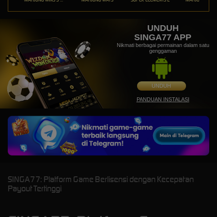
UNDUH
SINGA77 APP
Nikmati berbagai permainan dalam satu
genggaman
UNDUH
PANDUAN INSTALASI
SINGA77: Platform Game Berlisensi dengan Kecepatan
Payout Tertinggi