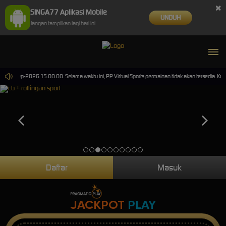
×
SINGA77 Aplikasi Mobile
UNDUH
Jangan tampilkan lagi hari ini
i 30-Sep-2026 15.00.00. Selama waktu ini, PP Virtual Sports permainan tidak akan tersedia. K
Daftar
Masuk
JACKPOT
PLAY