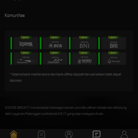
Komunitas
* Selama bank maintenance dan bank offline deposit dan penarikan tidak dapat
diproses
©2026 SINGA77 menawarkan berbagai macam provider pilihan terbaik dan didukung
oleh Layanan Pelanggan profesional 24/7 yang siap melayani Anda.