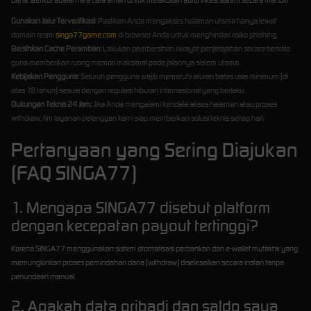
Gunakan Jalur Terverifikasi:
Pastikan Anda mengakses halaman utama hanya lewat
domain resmi
singa77game.com
di browser Anda untuk menghindari risiko phishing.
Bersihkan Cache Peramban:
Lakukan pembersihan riwayat penjelajahan secara berkala
guna memberikan ruang memori maksimal pada jalannya sistem utama.
Kebijakan Pengguna:
Seluruh pengguna wajib mematuhi aturan batas usia minimum (di
atas 18 tahun) sesuai dengan regulasi hiburan internasional yang berlaku.
Dukungan Teknis 24 Jam:
Jika Anda mengalami kendala akses halaman atau proses
withdraw, tim layanan pelanggan kami siap memberikan solusi teknis setiap hari.
Pertanyaan yang Sering Diajukan
(FAQ SINGA77)
1. Mengapa SINGA77 disebut platform
dengan kecepatan payout tertinggi?
Karena SINGA77 menggunakan sistem otomatisasi perbankan dan e-wallet mutakhir yang
memungkinkan proses pemindahan dana (withdraw) diselesaikan secara instan tanpa
penundaan manual.
2. Apakah data pribadi dan saldo saya