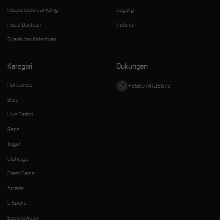
Responsible Gambling
Loyalty
Pusat Bantuan
Referral
Syarat dan Ketentuan
Kategori
Dukungan
Hot Games
+855974126573
Slots
Live Casino
Race
Togel
Olahraga
Crash Game
Arcade
E-Sports
Sabung Ayam