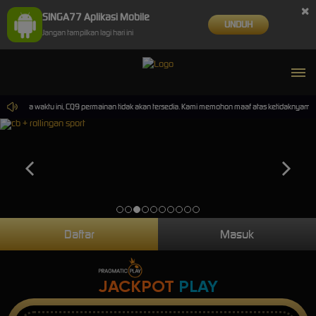
×
SINGA77 Aplikasi Mobile
UNDUH
Jangan tampilkan lagi hari ini
Selama waktu ini, CQ9 permainan tidak akan tersedia. Kami memohon maaf atas ketidaknyamanan
Daftar
Masuk
JACKPOT
PLAY