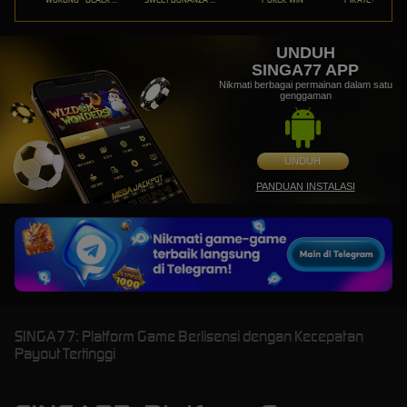
UNDUH
SINGA77 APP
Nikmati berbagai permainan dalam satu
genggaman
UNDUH
PANDUAN INSTALASI
SINGA77: Platform Game Berlisensi dengan Kecepatan
Payout Tertinggi