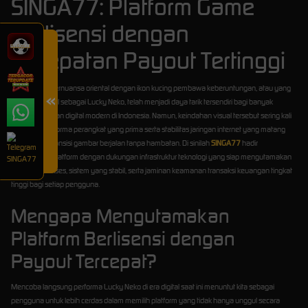
SINGA77: Platform Game
Berlisensi dengan
Kecepatan Payout Tertinggi
Tema visual bernuansa oriental dengan ikon kucing pembawa keberuntungan, atau yang
populer dikenal sebagai Lucky Neko, telah menjadi daya tarik tersendiri bagi banyak
pencinta hiburan digital modern di Indonesia. Namun, keindahan visual tersebut sering kali
menuntut performa perangkat yang prima serta stabilitas jaringan internet yang matang
agar semua transisi gambar berjalan tanpa hambatan. Di sinilah
SINGA77
hadir
memberikan platform dengan dukungan infrastruktur teknologi yang siap mengutamakan
kelancaran akses, sistem yang stabil, serta jaminan keamanan transaksi keuangan tingkat
tinggi bagi setiap pengguna.
Mengapa Mengutamakan
Platform Berlisensi dengan
Payout Tercepat?
Mencoba langsung performa Lucky Neko di era digital saat ini menuntut kita sebagai
pengguna untuk lebih cerdas dalam memilih platform yang tidak hanya unggul secara