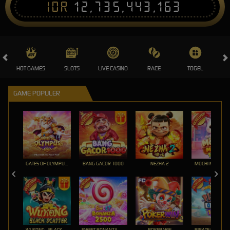
IDR
12,735,447,748
HOT GAMES
SLOTS
LIVE CASINO
RACE
TOGEL
OL
GAME POPULER
GATES OF OLYMPUS POP
BANG GACOR 1000
NEZHA 2
MOCHI MANIA 1
WUKONG - BLACK SCATTER
SWEET BONANZA 2500
POKER WIN
PIRATE QUEST 1