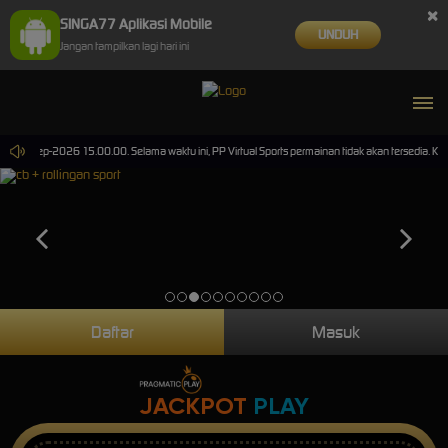
×
SINGA77 Aplikasi Mobile
UNDUH
Jangan tampilkan lagi hari ini
i 30-Sep-2026 15.00.00. Selama waktu ini, PP Virtual Sports permainan tidak akan tersedia. K
Daftar
Masuk
JACKPOT
PLAY