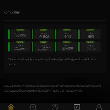
Komunitas
* Selama bank maintenance dan bank offline deposit dan penarikan tidak dapat
diproses
©2026 SINGA77 menawarkan berbagai macam provider pilihan terbaik dan didukung
oleh Layanan Pelanggan profesional 24/7 yang siap melayani Anda.