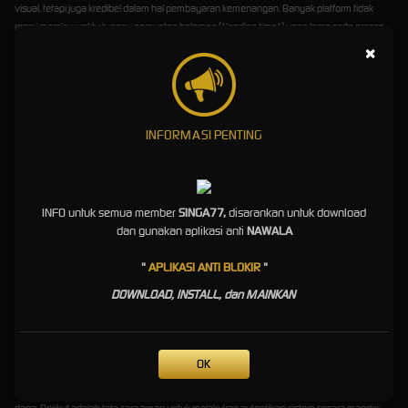
visual, tetapi juga kredibel dalam hal pembayaran kemenangan. Banyak platform tidak
resmi memicu waktu tunggu pemuatan halaman (*loading time*) yang lama serta proses
penarikan dana yang rumit. Melalui komitmen sebagai agen berlisensi internasional, kami
×
memastikan fondasi layanan yang aman melalui tiga poin utama:
Sistem Otomatisasi WD Instan:
Jalur pembayaran khusus yang memproses pencairan saldo
atau *payout* Anda dalam hitungan menit tanpa limit harian.
Proteksi Keamanan HTTPS & Enkripsi:
Seluruh aktivitas keuangan dan data akun dipantau
INFORMASI PENTING
ketat untuk menjamin kerahasiaan informasi dari pihak luar.
Sinkronisasi Data Server Real-Time:
Seluruh transisi data game terintegrasi secara langsung
ke server pusat untuk memastikan keadilan (*fair-play*) dan akurasi nilai RTP.
Bagi Anda yang ingin menjelajahi ulasan eksternal atau referensi digital mengenai regulasi
INFO untuk semua member
SINGA77,
disarankan untuk download
platform hiburan terverifikasi dan berlisensi internasional, Anda dapat mengakses informasi
dan gunakan aplikasi anti
NAWALA
lengkapnya melalui panduan
Sbobet di Wikipedia
.
"
APLIKASI ANTI BLOKIR
"
Panduan Langkah Aman
DOWNLOAD, INSTALL, dan MAINKAN
Mengakses Sistem Transaksi
SINGA77
OK
Sistem enkripsi halaman kami dirancang secara optimal agar kompatibel dengan perangkat
desktop maupun aplikasi *smartphone* demi kelancaran proses bermain dan penarikan
dana. Berikut adalah tata cara aman untuk melakukan autentikasi sistem secara mandiri: