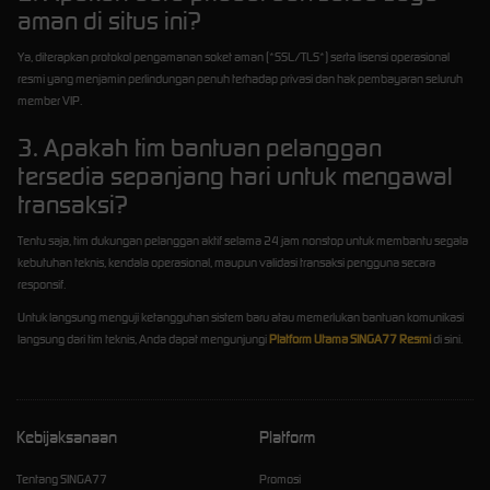
aman di situs ini?
Ya, diterapkan protokol pengamanan soket aman (*SSL/TLS*) serta lisensi operasional
resmi yang menjamin perlindungan penuh terhadap privasi dan hak pembayaran seluruh
member VIP.
3. Apakah tim bantuan pelanggan
tersedia sepanjang hari untuk mengawal
transaksi?
Tentu saja, tim dukungan pelanggan aktif selama 24 jam nonstop untuk membantu segala
kebutuhan teknis, kendala operasional, maupun validasi transaksi pengguna secara
responsif.
Untuk langsung menguji ketangguhan sistem baru atau memerlukan bantuan komunikasi
langsung dari tim teknis, Anda dapat mengunjungi
Platform Utama SINGA77 Resmi
di sini.
Kebijaksanaan
Platform
Tentang SINGA77
Promosi