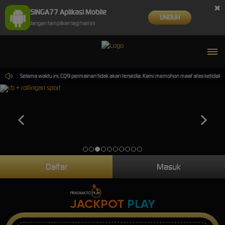
×
SINGA77 Aplikasi Mobile
UNDUH
Jangan tampilkan lagi hari ini
0.00. Selama waktu ini, CQ9 permainan tidak akan tersedia. Kami memohon maaf atas ketidakny
Daftar
Masuk
JACKPOT
PLAY