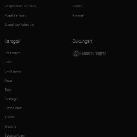
Responsible Gambling
Loyalty
Pusat Bantuan
Referral
Syarat dan Ketentuan
Kategori
Dukungan
Hot Games
+855974126573
Slots
Live Casino
Race
Togel
Olahraga
Crash Game
Arcade
E-Sports
Sabung Ayam