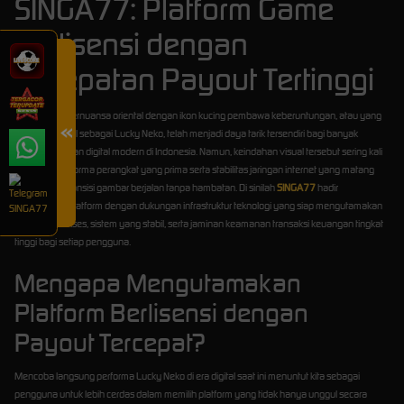
SINGA77: Platform Game
Berlisensi dengan
Kecepatan Payout Tertinggi
Tema visual bernuansa oriental dengan ikon kucing pembawa keberuntungan, atau yang
populer dikenal sebagai Lucky Neko, telah menjadi daya tarik tersendiri bagi banyak
pencinta hiburan digital modern di Indonesia. Namun, keindahan visual tersebut sering kali
menuntut performa perangkat yang prima serta stabilitas jaringan internet yang matang
agar semua transisi gambar berjalan tanpa hambatan. Di sinilah
SINGA77
hadir
memberikan platform dengan dukungan infrastruktur teknologi yang siap mengutamakan
kelancaran akses, sistem yang stabil, serta jaminan keamanan transaksi keuangan tingkat
tinggi bagi setiap pengguna.
Mengapa Mengutamakan
Platform Berlisensi dengan
Payout Tercepat?
Mencoba langsung performa Lucky Neko di era digital saat ini menuntut kita sebagai
pengguna untuk lebih cerdas dalam memilih platform yang tidak hanya unggul secara