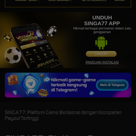
UNDUH
SINGA77 APP
Nikmati berbagai permainan dalam satu
genggaman
UNDUH
PANDUAN INSTALASI
SINGA77: Platform Game Berlisensi dengan Kecepatan
Payout Tertinggi