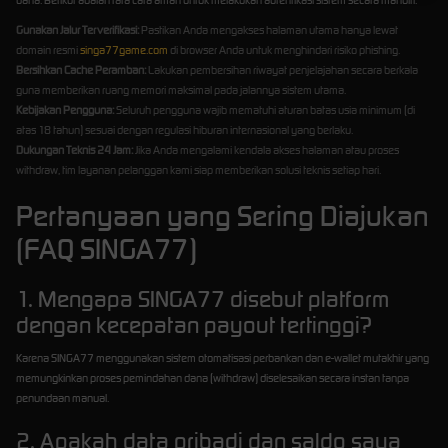
Gunakan Jalur Terverifikasi:
Pastikan Anda mengakses halaman utama hanya lewat
domain resmi
singa77game.com
di browser Anda untuk menghindari risiko phishing.
Bersihkan Cache Peramban:
Lakukan pembersihan riwayat penjelajahan secara berkala
guna memberikan ruang memori maksimal pada jalannya sistem utama.
Kebijakan Pengguna:
Seluruh pengguna wajib mematuhi aturan batas usia minimum (di
atas 18 tahun) sesuai dengan regulasi hiburan internasional yang berlaku.
Dukungan Teknis 24 Jam:
Jika Anda mengalami kendala akses halaman atau proses
withdraw, tim layanan pelanggan kami siap memberikan solusi teknis setiap hari.
Pertanyaan yang Sering Diajukan
(FAQ SINGA77)
1. Mengapa SINGA77 disebut platform
dengan kecepatan payout tertinggi?
Karena SINGA77 menggunakan sistem otomatisasi perbankan dan e-wallet mutakhir yang
memungkinkan proses pemindahan dana (withdraw) diselesaikan secara instan tanpa
penundaan manual.
2. Apakah data pribadi dan saldo saya