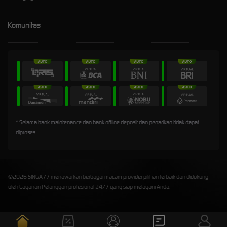
Komunitas
* Selama bank maintenance dan bank offline deposit dan penarikan tidak dapat
diproses
©2026 SINGA77 menawarkan berbagai macam provider pilihan terbaik dan didukung
oleh Layanan Pelanggan profesional 24/7 yang siap melayani Anda.