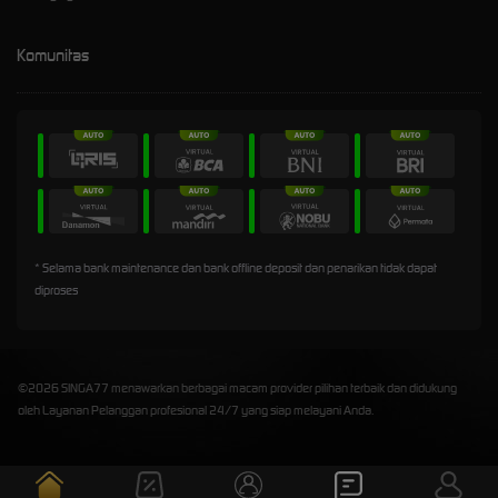
Komunitas
* Selama bank maintenance dan bank offline deposit dan penarikan tidak dapat
diproses
©2026 SINGA77 menawarkan berbagai macam provider pilihan terbaik dan didukung
oleh Layanan Pelanggan profesional 24/7 yang siap melayani Anda.