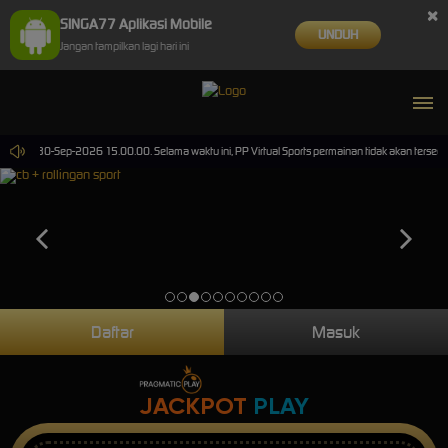
×
SINGA77 Aplikasi Mobile
UNDUH
Jangan tampilkan lagi hari ini
sampai 30-Sep-2026 15.00.00. Selama waktu ini, PP Virtual Sports permainan tidak akan tersed
Daftar
Masuk
JACKPOT
PLAY