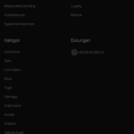
Responsible Gambling
Loyalty
Pusat Bantuan
Referral
Syarat dan Ketentuan
Kategori
Dukungan
Hot Games
+855974126573
Slots
Live Casino
Race
Togel
Olahraga
Crash Game
Arcade
E-Sports
Sabung Ayam