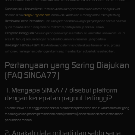
Gunakan Jalur Terverifikasi:
Pastikan Anda mengakses halaman utama hanya lewat
domain resmi
singa77game.com
di browser Anda untuk menghindari risiko phishing.
Bersihkan Cache Peramban:
Lakukan pembersihan riwayat penjelajahan secara berkala
guna memberikan ruang memori maksimal pada jalannya sistem utama.
Kebijakan Pengguna:
Seluruh pengguna wajib mematuhi aturan batas usia minimum (di
atas 18 tahun) sesuai dengan regulasi hiburan internasional yang berlaku.
Dukungan Teknis 24 Jam:
Jika Anda mengalami kendala akses halaman atau proses
withdraw, tim layanan pelanggan kami siap memberikan solusi teknis setiap hari.
Pertanyaan yang Sering Diajukan
(FAQ SINGA77)
1. Mengapa SINGA77 disebut platform
dengan kecepatan payout tertinggi?
Karena SINGA77 menggunakan sistem otomatisasi perbankan dan e-wallet mutakhir yang
memungkinkan proses pemindahan dana (withdraw) diselesaikan secara instan tanpa
penundaan manual.
2. Apakah data pribadi dan saldo saya