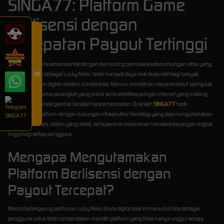
SINGA77: Platform Game
Berlisensi dengan
Kecepatan Payout Tertinggi
Tema visual bernuansa oriental dengan ikon kucing pembawa keberuntungan, atau yang
populer dikenal sebagai Lucky Neko, telah menjadi daya tarik tersendiri bagi banyak
pencinta hiburan digital modern di Indonesia. Namun, keindahan visual tersebut sering kali
menuntut performa perangkat yang prima serta stabilitas jaringan internet yang matang
agar semua transisi gambar berjalan tanpa hambatan. Di sinilah
SINGA77
hadir
memberikan platform dengan dukungan infrastruktur teknologi yang siap mengutamakan
kelancaran akses, sistem yang stabil, serta jaminan keamanan transaksi keuangan tingkat
tinggi bagi setiap pengguna.
Mengapa Mengutamakan
Platform Berlisensi dengan
Payout Tercepat?
Mencoba langsung performa Lucky Neko di era digital saat ini menuntut kita sebagai
pengguna untuk lebih cerdas dalam memilih platform yang tidak hanya unggul secara