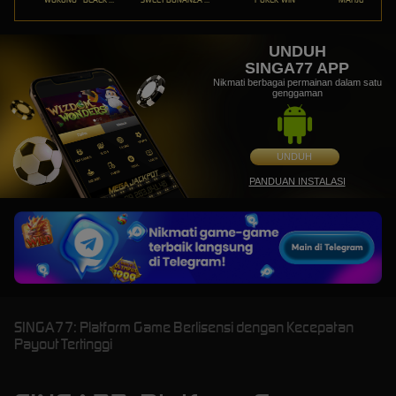
UNDUH
SINGA77 APP
Nikmati berbagai permainan dalam satu
genggaman
UNDUH
PANDUAN INSTALASI
SINGA77: Platform Game Berlisensi dengan Kecepatan
Payout Tertinggi