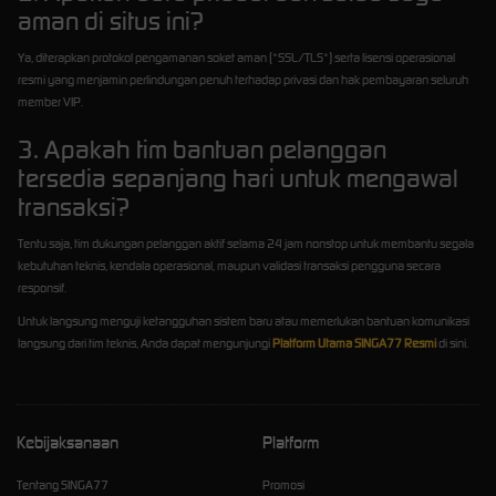
aman di situs ini?
Ya, diterapkan protokol pengamanan soket aman (*SSL/TLS*) serta lisensi operasional
resmi yang menjamin perlindungan penuh terhadap privasi dan hak pembayaran seluruh
member VIP.
3. Apakah tim bantuan pelanggan
tersedia sepanjang hari untuk mengawal
transaksi?
Tentu saja, tim dukungan pelanggan aktif selama 24 jam nonstop untuk membantu segala
kebutuhan teknis, kendala operasional, maupun validasi transaksi pengguna secara
responsif.
Untuk langsung menguji ketangguhan sistem baru atau memerlukan bantuan komunikasi
langsung dari tim teknis, Anda dapat mengunjungi
Platform Utama SINGA77 Resmi
di sini.
Kebijaksanaan
Platform
Tentang SINGA77
Promosi