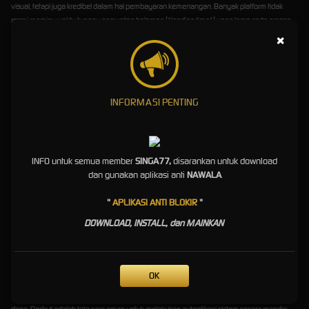
visual, tetapi juga kredibel dalam hal pembayaran kemenangan. Banyak platform tidak
resmi memicu waktu tunggu pemuatan halaman (*loading time*) yang lama serta proses
penarikan dana yang rumit. Melalui komitmen sebagai agen berlisensi internasional, kami
×
memastikan fondasi layanan yang aman melalui tiga poin utama:
Sistem Otomatisasi WD Instan:
Jalur pembayaran khusus yang memproses pencairan saldo
atau *payout* Anda dalam hitungan menit tanpa limit harian.
Proteksi Keamanan HTTPS & Enkripsi:
Seluruh aktivitas keuangan dan data akun dipantau
INFORMASI PENTING
ketat untuk menjamin kerahasiaan informasi dari pihak luar.
Sinkronisasi Data Server Real-Time:
Seluruh transisi data game terintegrasi secara langsung
ke server pusat untuk memastikan keadilan (*fair-play*) dan akurasi nilai RTP.
Bagi Anda yang ingin menjelajahi ulasan eksternal atau referensi digital mengenai regulasi
INFO untuk semua member
SINGA77,
disarankan untuk download
platform hiburan terverifikasi dan berlisensi internasional, Anda dapat mengakses informasi
dan gunakan aplikasi anti
NAWALA
lengkapnya melalui panduan
Sbobet di Wikipedia
.
"
APLIKASI ANTI BLOKIR
"
Panduan Langkah Aman
DOWNLOAD, INSTALL, dan MAINKAN
Mengakses Sistem Transaksi
SINGA77
OK
Sistem enkripsi halaman kami dirancang secara optimal agar kompatibel dengan perangkat
desktop maupun aplikasi *smartphone* demi kelancaran proses bermain dan penarikan
dana. Berikut adalah tata cara aman untuk melakukan autentikasi sistem secara mandiri: