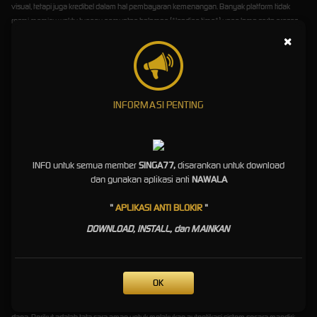
visual, tetapi juga kredibel dalam hal pembayaran kemenangan. Banyak platform tidak
resmi memicu waktu tunggu pemuatan halaman (*loading time*) yang lama serta proses
penarikan dana yang rumit. Melalui komitmen sebagai agen berlisensi internasional, kami
×
memastikan fondasi layanan yang aman melalui tiga poin utama:
Sistem Otomatisasi WD Instan:
Jalur pembayaran khusus yang memproses pencairan saldo
atau *payout* Anda dalam hitungan menit tanpa limit harian.
Proteksi Keamanan HTTPS & Enkripsi:
Seluruh aktivitas keuangan dan data akun dipantau
INFORMASI PENTING
ketat untuk menjamin kerahasiaan informasi dari pihak luar.
Sinkronisasi Data Server Real-Time:
Seluruh transisi data game terintegrasi secara langsung
ke server pusat untuk memastikan keadilan (*fair-play*) dan akurasi nilai RTP.
Bagi Anda yang ingin menjelajahi ulasan eksternal atau referensi digital mengenai regulasi
INFO untuk semua member
SINGA77,
disarankan untuk download
platform hiburan terverifikasi dan berlisensi internasional, Anda dapat mengakses informasi
dan gunakan aplikasi anti
NAWALA
lengkapnya melalui panduan
Sbobet di Wikipedia
.
"
APLIKASI ANTI BLOKIR
"
Panduan Langkah Aman
DOWNLOAD, INSTALL, dan MAINKAN
Mengakses Sistem Transaksi
SINGA77
OK
Sistem enkripsi halaman kami dirancang secara optimal agar kompatibel dengan perangkat
desktop maupun aplikasi *smartphone* demi kelancaran proses bermain dan penarikan
dana. Berikut adalah tata cara aman untuk melakukan autentikasi sistem secara mandiri: