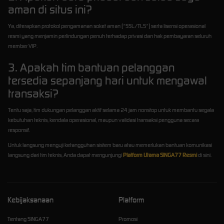
aman di situs ini?
Ya, diterapkan protokol pengamanan soket aman (*SSL/TLS*) serta lisensi operasional
resmi yang menjamin perlindungan penuh terhadap privasi dan hak pembayaran seluruh
member VIP.
3. Apakah tim bantuan pelanggan
tersedia sepanjang hari untuk mengawal
transaksi?
Tentu saja, tim dukungan pelanggan aktif selama 24 jam nonstop untuk membantu segala
kebutuhan teknis, kendala operasional, maupun validasi transaksi pengguna secara
responsif.
Untuk langsung menguji ketangguhan sistem baru atau memerlukan bantuan komunikasi
langsung dari tim teknis, Anda dapat mengunjungi
Platform Utama SINGA77 Resmi
di sini.
Kebijaksanaan
Platform
Tentang SINGA77
Promosi