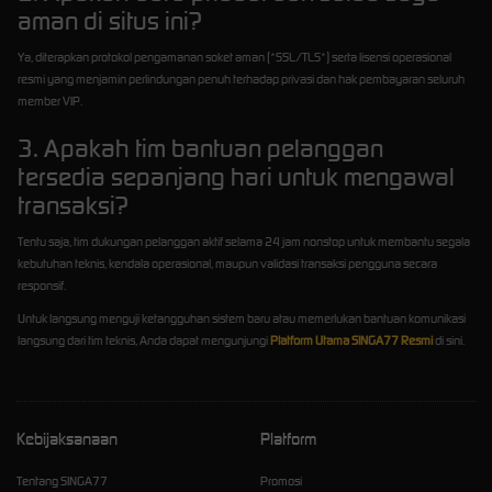
aman di situs ini?
Ya, diterapkan protokol pengamanan soket aman (*SSL/TLS*) serta lisensi operasional
resmi yang menjamin perlindungan penuh terhadap privasi dan hak pembayaran seluruh
member VIP.
3. Apakah tim bantuan pelanggan
tersedia sepanjang hari untuk mengawal
transaksi?
Tentu saja, tim dukungan pelanggan aktif selama 24 jam nonstop untuk membantu segala
kebutuhan teknis, kendala operasional, maupun validasi transaksi pengguna secara
responsif.
Untuk langsung menguji ketangguhan sistem baru atau memerlukan bantuan komunikasi
langsung dari tim teknis, Anda dapat mengunjungi
Platform Utama SINGA77 Resmi
di sini.
Kebijaksanaan
Platform
Tentang SINGA77
Promosi