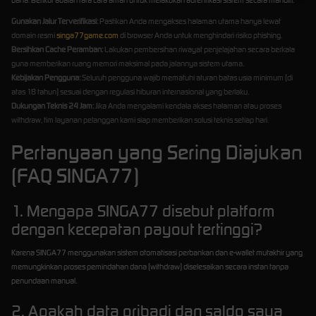
Gunakan Jalur Terverifikasi:
Pastikan Anda mengakses halaman utama hanya lewat
domain resmi
singa77game.com
di browser Anda untuk menghindari risiko phishing.
Bersihkan Cache Peramban:
Lakukan pembersihan riwayat penjelajahan secara berkala
guna memberikan ruang memori maksimal pada jalannya sistem utama.
Kebijakan Pengguna:
Seluruh pengguna wajib mematuhi aturan batas usia minimum (di
atas 18 tahun) sesuai dengan regulasi hiburan internasional yang berlaku.
Dukungan Teknis 24 Jam:
Jika Anda mengalami kendala akses halaman atau proses
withdraw, tim layanan pelanggan kami siap memberikan solusi teknis setiap hari.
Pertanyaan yang Sering Diajukan
(FAQ SINGA77)
1. Mengapa SINGA77 disebut platform
dengan kecepatan payout tertinggi?
Karena SINGA77 menggunakan sistem otomatisasi perbankan dan e-wallet mutakhir yang
memungkinkan proses pemindahan dana (withdraw) diselesaikan secara instan tanpa
penundaan manual.
2. Apakah data pribadi dan saldo saya