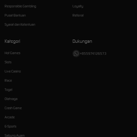
Responsible Gambling
Loyalty
Pusat Bantuan
Referral
Syarat dan Ketentuan
Kategori
Dukungan
Hot Games
+855974126573
Slots
Live Casino
Race
Togel
Olahraga
Crash Game
Arcade
E-Sports
Sabung Ayam