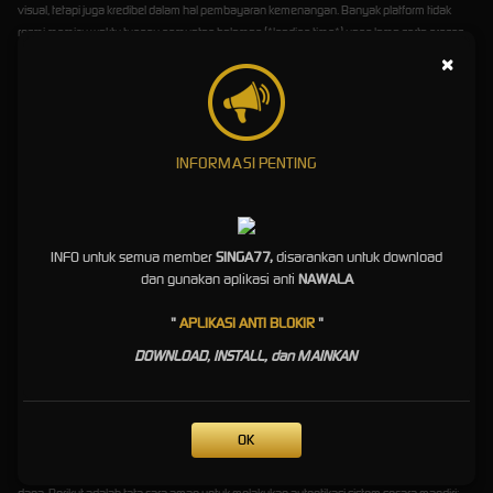
visual, tetapi juga kredibel dalam hal pembayaran kemenangan. Banyak platform tidak
resmi memicu waktu tunggu pemuatan halaman (*loading time*) yang lama serta proses
penarikan dana yang rumit. Melalui komitmen sebagai agen berlisensi internasional, kami
×
memastikan fondasi layanan yang aman melalui tiga poin utama:
Sistem Otomatisasi WD Instan:
Jalur pembayaran khusus yang memproses pencairan saldo
atau *payout* Anda dalam hitungan menit tanpa limit harian.
Proteksi Keamanan HTTPS & Enkripsi:
Seluruh aktivitas keuangan dan data akun dipantau
INFORMASI PENTING
ketat untuk menjamin kerahasiaan informasi dari pihak luar.
Sinkronisasi Data Server Real-Time:
Seluruh transisi data game terintegrasi secara langsung
ke server pusat untuk memastikan keadilan (*fair-play*) dan akurasi nilai RTP.
Bagi Anda yang ingin menjelajahi ulasan eksternal atau referensi digital mengenai regulasi
INFO untuk semua member
SINGA77,
disarankan untuk download
platform hiburan terverifikasi dan berlisensi internasional, Anda dapat mengakses informasi
dan gunakan aplikasi anti
NAWALA
lengkapnya melalui panduan
Sbobet di Wikipedia
.
"
APLIKASI ANTI BLOKIR
"
Panduan Langkah Aman
DOWNLOAD, INSTALL, dan MAINKAN
Mengakses Sistem Transaksi
SINGA77
OK
Sistem enkripsi halaman kami dirancang secara optimal agar kompatibel dengan perangkat
desktop maupun aplikasi *smartphone* demi kelancaran proses bermain dan penarikan
dana. Berikut adalah tata cara aman untuk melakukan autentikasi sistem secara mandiri: