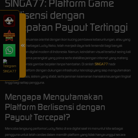
SINGA77: Platform Game
Berlisensi dengan
Kecepatan Payout Tertinggi
Tema visual bernuansa oriental dengan ikon kucing pembawa keberuntungan, atau yang
populer dikenal sebagai Lucky Neko, telah menjadi daya tarik tersendiri bagi banyak
pencinta hiburan digital modern di Indonesia. Namun, keindahan visual tersebut sering kali
menuntut performa perangkat yang prima serta stabilitas jaringan internet yang matang
agar semua transisi gambar berjalan tanpa hambatan. Di sinilah
SINGA77
hadir
memberikan platform dengan dukungan infrastruktur teknologi yang siap mengutamakan
kelancaran akses, sistem yang stabil, serta jaminan keamanan transaksi keuangan tingkat
tinggi bagi setiap pengguna.
Mengapa Mengutamakan
Platform Berlisensi dengan
Payout Tercepat?
Mencoba langsung performa Lucky Neko di era digital saat ini menuntut kita sebagai
pengguna untuk lebih cerdas dalam memilih platform yang tidak hanya unggul secara