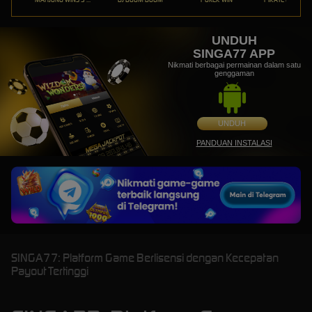
UNDUH
SINGA77 APP
Nikmati berbagai permainan dalam satu
genggaman
UNDUH
PANDUAN INSTALASI
SINGA77: Platform Game Berlisensi dengan Kecepatan
Payout Tertinggi