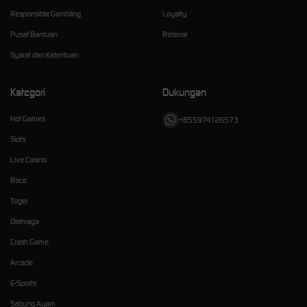
Responsible Gambling
Loyalty
Pusat Bantuan
Referral
Syarat dan Ketentuan
Kategori
Dukungan
Hot Games
+855974126573
Slots
Live Casino
Race
Togel
Olahraga
Crash Game
Arcade
E-Sports
Sabung Ayam