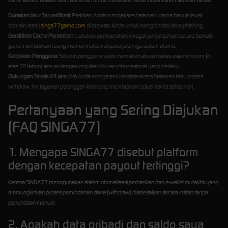
Gunakan Jalur Terverifikasi:
Pastikan Anda mengakses halaman utama hanya lewat
domain resmi
singa77game.com
di browser Anda untuk menghindari risiko phishing.
Bersihkan Cache Peramban:
Lakukan pembersihan riwayat penjelajahan secara berkala
guna memberikan ruang memori maksimal pada jalannya sistem utama.
Kebijakan Pengguna:
Seluruh pengguna wajib mematuhi aturan batas usia minimum (di
atas 18 tahun) sesuai dengan regulasi hiburan internasional yang berlaku.
Dukungan Teknis 24 Jam:
Jika Anda mengalami kendala akses halaman atau proses
withdraw, tim layanan pelanggan kami siap memberikan solusi teknis setiap hari.
Pertanyaan yang Sering Diajukan
(FAQ SINGA77)
1. Mengapa SINGA77 disebut platform
dengan kecepatan payout tertinggi?
Karena SINGA77 menggunakan sistem otomatisasi perbankan dan e-wallet mutakhir yang
memungkinkan proses pemindahan dana (withdraw) diselesaikan secara instan tanpa
penundaan manual.
2. Apakah data pribadi dan saldo saya