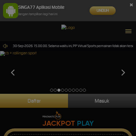
×
SINGA77 Aplikasi Mobile
UNDUH
Jangan tampilkan lagi hari ini
 sampai 30-Sep-2026 15.00.00. Selama waktu ini, PP Virtual Sports permainan tidak akan terse
Daftar
Masuk
JACKPOT
PLAY