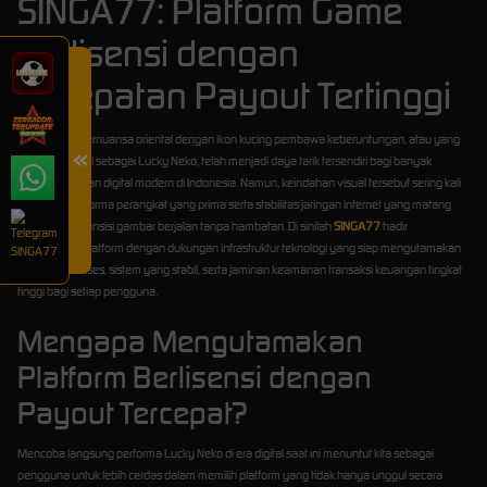
SINGA77: Platform Game
Berlisensi dengan
Kecepatan Payout Tertinggi
Tema visual bernuansa oriental dengan ikon kucing pembawa keberuntungan, atau yang
populer dikenal sebagai Lucky Neko, telah menjadi daya tarik tersendiri bagi banyak
pencinta hiburan digital modern di Indonesia. Namun, keindahan visual tersebut sering kali
menuntut performa perangkat yang prima serta stabilitas jaringan internet yang matang
agar semua transisi gambar berjalan tanpa hambatan. Di sinilah
SINGA77
hadir
memberikan platform dengan dukungan infrastruktur teknologi yang siap mengutamakan
kelancaran akses, sistem yang stabil, serta jaminan keamanan transaksi keuangan tingkat
tinggi bagi setiap pengguna.
Mengapa Mengutamakan
Platform Berlisensi dengan
Payout Tercepat?
Mencoba langsung performa Lucky Neko di era digital saat ini menuntut kita sebagai
pengguna untuk lebih cerdas dalam memilih platform yang tidak hanya unggul secara