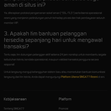
aman di situs ini?
Ya, diterapkan protokol pengamanan soket aman (*SSL/TLS*) serta lisensi operasional
resmi yang menjamin perlindungan penuh terhadap privasi dan hak pembayaran seluruh
member VIP.
3. Apakah tim bantuan pelanggan
tersedia sepanjang hari untuk mengawal
transaksi?
Tentu saja, tim dukungan pelanggan aktif selama 24 jam nonstop untuk membantu segala
kebutuhan teknis, kendala operasional, maupun validasi transaksi pengguna secara
responsif.
Untuk langsung menguji ketangguhan sistem baru atau memerlukan bantuan komunikasi
langsung dari tim teknis, Anda dapat mengunjungi
Platform Utama SINGA77 Resmi
di sini.
Kebijaksanaan
Platform
Tentang SINGA77
Promosi