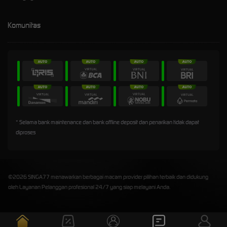
Komunitas
* Selama bank maintenance dan bank offline deposit dan penarikan tidak dapat
diproses
©2026 SINGA77 menawarkan berbagai macam provider pilihan terbaik dan didukung
oleh Layanan Pelanggan profesional 24/7 yang siap melayani Anda.