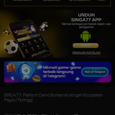
UNDUH
SINGA77 APP
Nikmati berbagai permainan dalam satu
genggaman
UNDUH
PANDUAN INSTALASI
SINGA77: Platform Game Berlisensi dengan Kecepatan
Payout Tertinggi