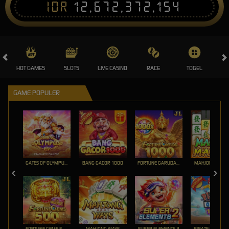
IDR
12,672,372,154
HOT GAMES
SLOTS
LIVE CASINO
RACE
TOGEL
OL
GAME POPULER
GATES OF OLYMPUS POP
BANG GACOR 1000
FORTUNE GARUDA 1000
MAHJONG MAX
FORTUNE GEMS 500
MAHJONG WAYS
SUPER ELEMENTS 2
PIRATE QUEST 1