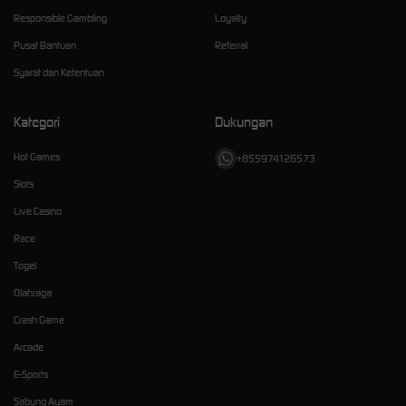
Responsible Gambling
Loyalty
Pusat Bantuan
Referral
Syarat dan Ketentuan
Kategori
Dukungan
Hot Games
+855974126573
Slots
Live Casino
Race
Togel
Olahraga
Crash Game
Arcade
E-Sports
Sabung Ayam