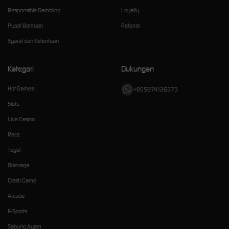
Responsible Gambling
Loyalty
Pusat Bantuan
Referral
Syarat dan Ketentuan
Kategori
Dukungan
Hot Games
+855974126573
Slots
Live Casino
Race
Togel
Olahraga
Crash Game
Arcade
E-Sports
Sabung Ayam