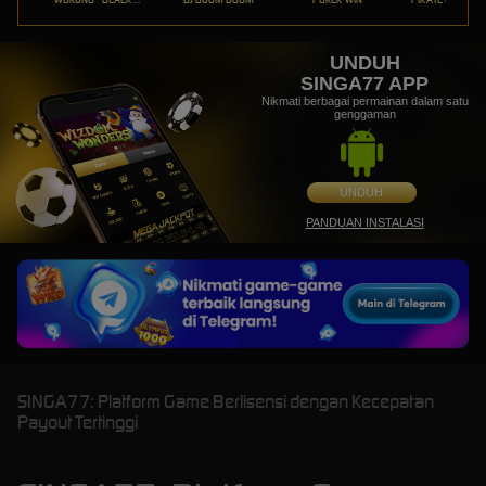
UNDUH
SINGA77 APP
Nikmati berbagai permainan dalam satu
genggaman
UNDUH
PANDUAN INSTALASI
SINGA77: Platform Game Berlisensi dengan Kecepatan
Payout Tertinggi