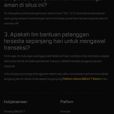
aman di situs ini?
Ya, diterapkan protokol pengamanan soket aman (*SSL/TLS*) serta lisensi operasional
resmi yang menjamin perlindungan penuh terhadap privasi dan hak pembayaran seluruh
member VIP.
3. Apakah tim bantuan pelanggan
tersedia sepanjang hari untuk mengawal
transaksi?
Tentu saja, tim dukungan pelanggan aktif selama 24 jam nonstop untuk membantu segala
kebutuhan teknis, kendala operasional, maupun validasi transaksi pengguna secara
responsif.
Untuk langsung menguji ketangguhan sistem baru atau memerlukan bantuan komunikasi
langsung dari tim teknis, Anda dapat mengunjungi
Platform Utama SINGA77 Resmi
di sini.
Kebijaksanaan
Platform
Tentang SINGA77
Promosi