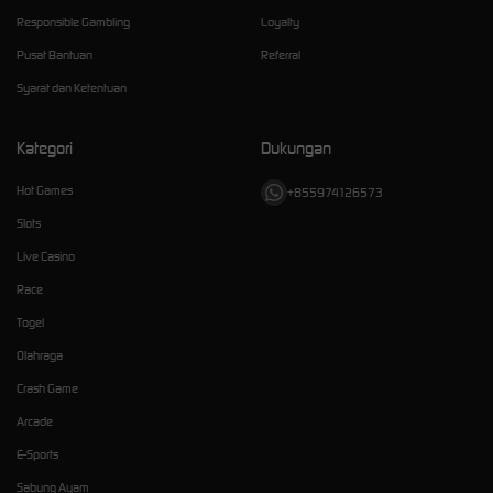
Responsible Gambling
Loyalty
Pusat Bantuan
Referral
Syarat dan Ketentuan
Kategori
Dukungan
Hot Games
+855974126573
Slots
Live Casino
Race
Togel
Olahraga
Crash Game
Arcade
E-Sports
Sabung Ayam