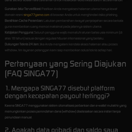
Gunakan Jalur Terverifikasi:
Pastikan Anda mengakses halaman utama hanya lewat
domain resmi
singa77game.com
di browser Anda untuk menghindari risiko phishing.
Bersihkan Cache Peramban:
Lakukan pembersihan riwayat penjelajahan secara berkala
guna memberikan ruang memori maksimal pada jalannya sistem utama.
Kebijakan Pengguna:
Seluruh pengguna wajib mematuhi aturan batas usia minimum (di
atas 18 tahun) sesuai dengan regulasi hiburan internasional yang berlaku.
Dukungan Teknis 24 Jam:
Jika Anda mengalami kendala akses halaman atau proses
withdraw, tim layanan pelanggan kami siap memberikan solusi teknis setiap hari.
Pertanyaan yang Sering Diajukan
(FAQ SINGA77)
1. Mengapa SINGA77 disebut platform
dengan kecepatan payout tertinggi?
Karena SINGA77 menggunakan sistem otomatisasi perbankan dan e-wallet mutakhir yang
memungkinkan proses pemindahan dana (withdraw) diselesaikan secara instan tanpa
penundaan manual.
2. Apakah data pribadi dan saldo saya