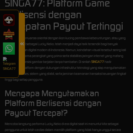
SINGA77: Platform Game
Berlisensi dengan
Kecepatan Payout Tertinggi
Tema visual bernuansa oriental dengan ikon kucing pembawa keberuntungan, atau yang
populer dikenal sebagai Lucky Neko, telah menjadi daya tarik tersendiri bagi banyak
pencinta hiburan digital modern di Indonesia. Namun, keindahan visual tersebut sering kali
menuntut performa perangkat yang prima serta stabilitas jaringan internet yang matang
agar semua transisi gambar berjalan tanpa hambatan. Di sinilah
SINGA77
hadir
memberikan platform dengan dukungan infrastruktur teknologi yang siap mengutamakan
kelancaran akses, sistem yang stabil, serta jaminan keamanan transaksi keuangan tingkat
tinggi bagi setiap pengguna.
Mengapa Mengutamakan
Platform Berlisensi dengan
Payout Tercepat?
Mencoba langsung performa Lucky Neko di era digital saat ini menuntut kita sebagai
pengguna untuk lebih cerdas dalam memilih platform yang tidak hanya unggul secara