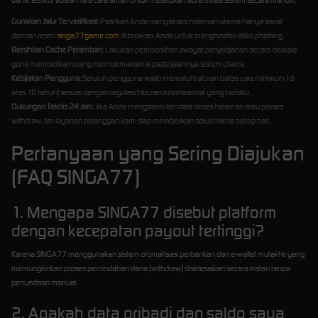
Gunakan Jalur Terverifikasi:
Pastikan Anda mengakses halaman utama hanya lewat
domain resmi
singa77game.com
di browser Anda untuk menghindari risiko phishing.
Bersihkan Cache Peramban:
Lakukan pembersihan riwayat penjelajahan secara berkala
guna memberikan ruang memori maksimal pada jalannya sistem utama.
Kebijakan Pengguna:
Seluruh pengguna wajib mematuhi aturan batas usia minimum (di
atas 18 tahun) sesuai dengan regulasi hiburan internasional yang berlaku.
Dukungan Teknis 24 Jam:
Jika Anda mengalami kendala akses halaman atau proses
withdraw, tim layanan pelanggan kami siap memberikan solusi teknis setiap hari.
Pertanyaan yang Sering Diajukan
(FAQ SINGA77)
1. Mengapa SINGA77 disebut platform
dengan kecepatan payout tertinggi?
Karena SINGA77 menggunakan sistem otomatisasi perbankan dan e-wallet mutakhir yang
memungkinkan proses pemindahan dana (withdraw) diselesaikan secara instan tanpa
penundaan manual.
2. Apakah data pribadi dan saldo saya