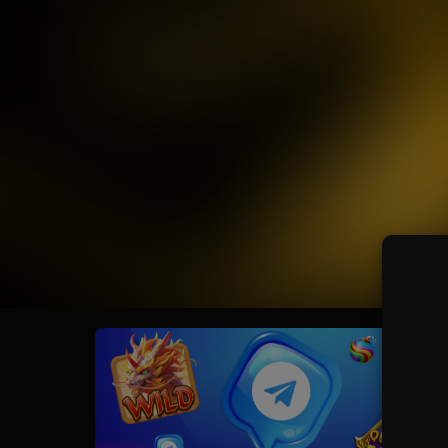
ja****7
IDR
550,540.00
Gates of Gatot Kaca Super
Scatter
fr****2
IDR
510,450.00
Mahjong Wins 3 – Black
Scatter
sai****2
IDR
477,000.00
Gates of Olympus Super
Scatter
bat****1
IDR
446,940.00
Mahjong Wins 3 – Black
Scatter
fr****2
IDR
431,370.00
Gates of Olympus 1000