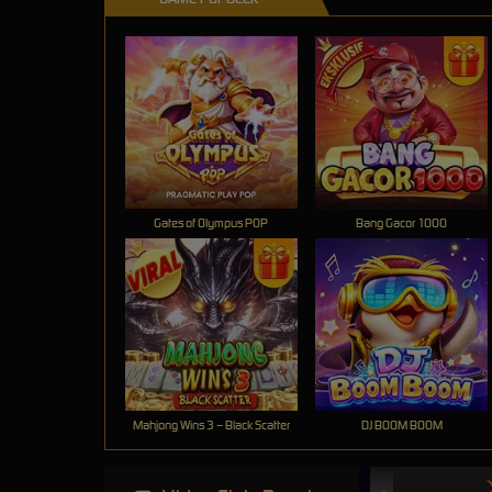
Gates of Olympus POP
Bang Gacor 1000
Mahjong Wins 3 – Black Scatter
DJ BOOM BOOM