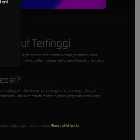
 anti
ayout Tertinggi
ncinta hiburan digital modern di Indonesia. Namun, keindahan visual
GA77
hadir memberikan platform dengan dukungan infrastruktur teknologi
epat?
ual, tetapi juga kredibel dalam hal pembayaran kemenangan. Banyak
ternasional, kami memastikan fondasi layanan yang aman melalui tiga
informasi lengkapnya melalui panduan
Sbobet di Wikipedia
.