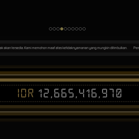
n tersedia. Kami memohon maaf atas ketidaknyamanan yang mungkin ditimbulkan.
Pemeliharaa
IDR
12,665,416,970