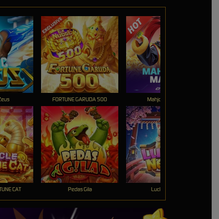
Zeus
FORTUNE GARUDA 500
Mahjong Magic
TUNE CAT
Pedas Gila
Lucky Neko