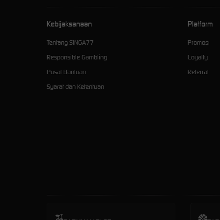
Kebijaksanaan
Platform
Tentang SINGA77
Promosi
Responsible Gambling
Loyalty
Pusat Bantuan
Referral
Syarat dan Ketentuan