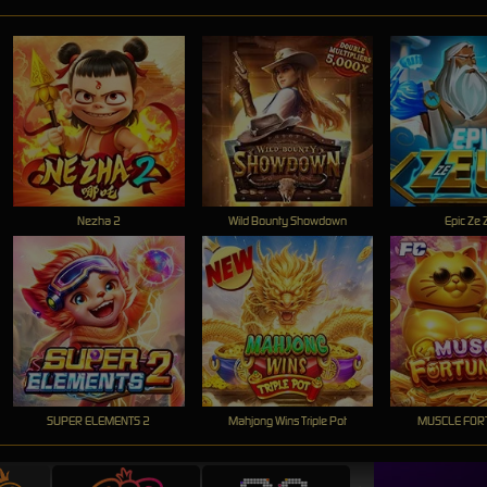
Nezha 2
Wild Bounty Showdown
Epic Ze 
SUPER ELEMENTS 2
Mahjong Wins Triple Pot
MUSCLE FOR