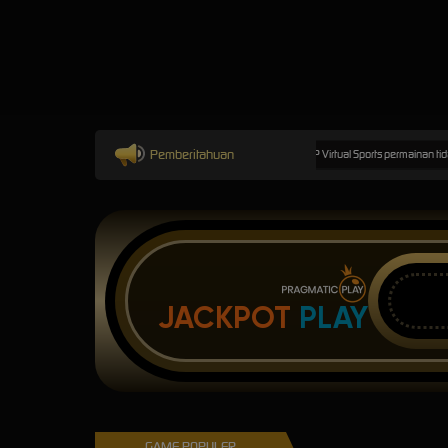
Pemberitahuan
5.00.00 sampai 30-Sep-2026 15.00.00. Selama waktu ini, PP Virtual Sports permainan tidak aka
JACKPOT
PLAY
GAME POPULER