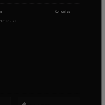
n
Komunitas
974126573