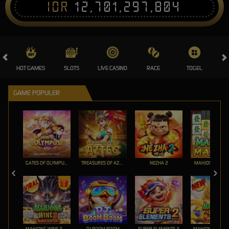
IDR
12,701,297,804
HOT GAMES
SLOTS
LIVE CASINO
RACE
TOGEL
OL
GAME POPULER
GATES OF OLYMPUS POP
TREASURES OF AZTEC
NEZHA 2
MAHJONG MAX
MAHJONG WINS 3 – BLACK SCATTER
DJ BOOM BOOM
SUPER ELEMENTS 2