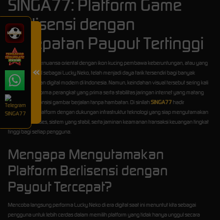
SINGA77: Platform Game
Berlisensi dengan
Kecepatan Payout Tertinggi
Tema visual bernuansa oriental dengan ikon kucing pembawa keberuntungan, atau yang
populer dikenal sebagai Lucky Neko, telah menjadi daya tarik tersendiri bagi banyak
pencinta hiburan digital modern di Indonesia. Namun, keindahan visual tersebut sering kali
menuntut performa perangkat yang prima serta stabilitas jaringan internet yang matang
agar semua transisi gambar berjalan tanpa hambatan. Di sinilah
SINGA77
hadir
memberikan platform dengan dukungan infrastruktur teknologi yang siap mengutamakan
kelancaran akses, sistem yang stabil, serta jaminan keamanan transaksi keuangan tingkat
tinggi bagi setiap pengguna.
Mengapa Mengutamakan
Platform Berlisensi dengan
Payout Tercepat?
Mencoba langsung performa Lucky Neko di era digital saat ini menuntut kita sebagai
pengguna untuk lebih cerdas dalam memilih platform yang tidak hanya unggul secara