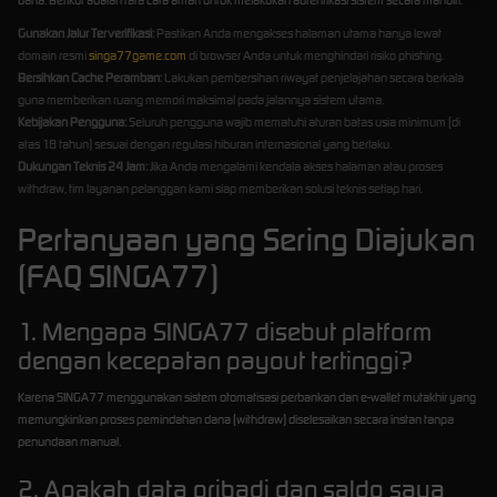
Gunakan Jalur Terverifikasi:
Pastikan Anda mengakses halaman utama hanya lewat
domain resmi
singa77game.com
di browser Anda untuk menghindari risiko phishing.
Bersihkan Cache Peramban:
Lakukan pembersihan riwayat penjelajahan secara berkala
guna memberikan ruang memori maksimal pada jalannya sistem utama.
Kebijakan Pengguna:
Seluruh pengguna wajib mematuhi aturan batas usia minimum (di
atas 18 tahun) sesuai dengan regulasi hiburan internasional yang berlaku.
Dukungan Teknis 24 Jam:
Jika Anda mengalami kendala akses halaman atau proses
withdraw, tim layanan pelanggan kami siap memberikan solusi teknis setiap hari.
Pertanyaan yang Sering Diajukan
(FAQ SINGA77)
1. Mengapa SINGA77 disebut platform
dengan kecepatan payout tertinggi?
Karena SINGA77 menggunakan sistem otomatisasi perbankan dan e-wallet mutakhir yang
memungkinkan proses pemindahan dana (withdraw) diselesaikan secara instan tanpa
penundaan manual.
2. Apakah data pribadi dan saldo saya