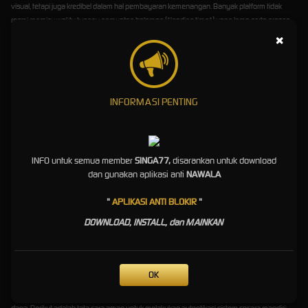
visual, tetapi juga kredibel dalam hal pembayaran kemenangan. Banyak platform tidak
resmi memicu waktu tunggu pemuatan halaman (*loading time*) yang lama serta proses
penarikan dana yang rumit. Melalui komitmen sebagai agen berlisensi internasional, kami
×
memastikan fondasi layanan yang aman melalui tiga poin utama:
Sistem Otomatisasi WD Instan:
Jalur pembayaran khusus yang memproses pencairan saldo
atau *payout* Anda dalam hitungan menit tanpa limit harian.
Proteksi Keamanan HTTPS & Enkripsi:
Seluruh aktivitas keuangan dan data akun dipantau
INFORMASI PENTING
ketat untuk menjamin kerahasiaan informasi dari pihak luar.
Sinkronisasi Data Server Real-Time:
Seluruh transisi data game terintegrasi secara langsung
ke server pusat untuk memastikan keadilan (*fair-play*) dan akurasi nilai RTP.
Bagi Anda yang ingin menjelajahi ulasan eksternal atau referensi digital mengenai regulasi
INFO untuk semua member
SINGA77,
disarankan untuk download
platform hiburan terverifikasi dan berlisensi internasional, Anda dapat mengakses informasi
dan gunakan aplikasi anti
NAWALA
lengkapnya melalui panduan
Sbobet di Wikipedia
.
"
APLIKASI ANTI BLOKIR
"
Panduan Langkah Aman
DOWNLOAD, INSTALL, dan MAINKAN
Mengakses Sistem Transaksi
SINGA77
OK
Sistem enkripsi halaman kami dirancang secara optimal agar kompatibel dengan perangkat
desktop maupun aplikasi *smartphone* demi kelancaran proses bermain dan penarikan
dana. Berikut adalah tata cara aman untuk melakukan autentikasi sistem secara mandiri: