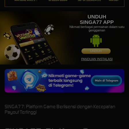
UNDUH
SINGA77 APP
Nikmati berbagai permainan dalam satu
genggaman
UNDUH
PANDUAN INSTALASI
SINGA77: Platform Game Berlisensi dengan Kecepatan
Payout Tertinggi