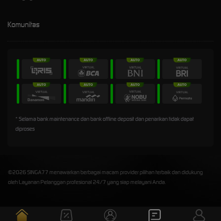
Komunitas
* Selama bank maintenance dan bank offline deposit dan penarikan tidak dapat
diproses
©2026 SINGA77 menawarkan berbagai macam provider pilihan terbaik dan didukung
oleh Layanan Pelanggan profesional 24/7 yang siap melayani Anda.