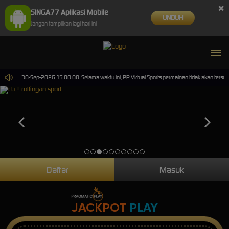
×
SINGA77 Aplikasi Mobile
UNDUH
Jangan tampilkan lagi hari ini
 sampai 30-Sep-2026 15.00.00. Selama waktu ini, PP Virtual Sports permainan tidak akan terse
Daftar
Masuk
JACKPOT
PLAY