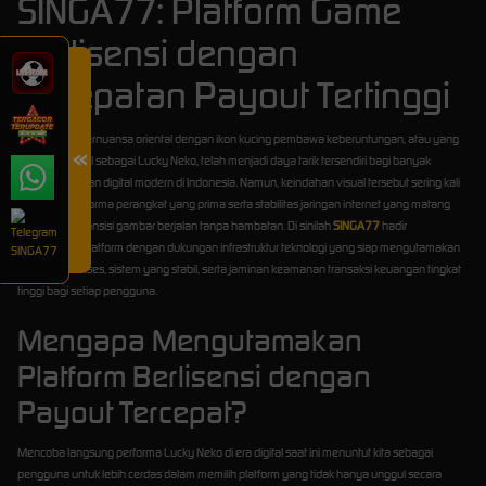
SINGA77: Platform Game
Berlisensi dengan
Kecepatan Payout Tertinggi
Tema visual bernuansa oriental dengan ikon kucing pembawa keberuntungan, atau yang
populer dikenal sebagai Lucky Neko, telah menjadi daya tarik tersendiri bagi banyak
pencinta hiburan digital modern di Indonesia. Namun, keindahan visual tersebut sering kali
menuntut performa perangkat yang prima serta stabilitas jaringan internet yang matang
agar semua transisi gambar berjalan tanpa hambatan. Di sinilah
SINGA77
hadir
memberikan platform dengan dukungan infrastruktur teknologi yang siap mengutamakan
kelancaran akses, sistem yang stabil, serta jaminan keamanan transaksi keuangan tingkat
tinggi bagi setiap pengguna.
Mengapa Mengutamakan
Platform Berlisensi dengan
Payout Tercepat?
Mencoba langsung performa Lucky Neko di era digital saat ini menuntut kita sebagai
pengguna untuk lebih cerdas dalam memilih platform yang tidak hanya unggul secara