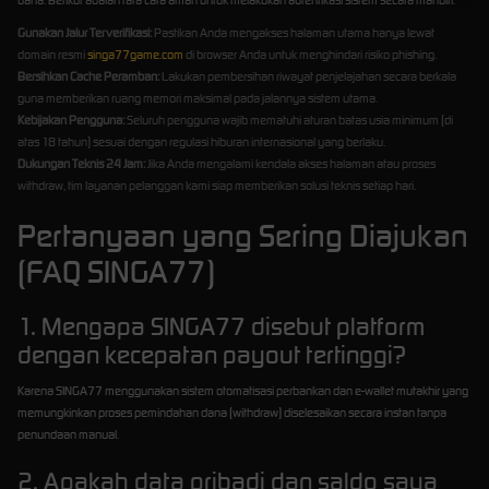
Gunakan Jalur Terverifikasi:
Pastikan Anda mengakses halaman utama hanya lewat
domain resmi
singa77game.com
di browser Anda untuk menghindari risiko phishing.
Bersihkan Cache Peramban:
Lakukan pembersihan riwayat penjelajahan secara berkala
guna memberikan ruang memori maksimal pada jalannya sistem utama.
Kebijakan Pengguna:
Seluruh pengguna wajib mematuhi aturan batas usia minimum (di
atas 18 tahun) sesuai dengan regulasi hiburan internasional yang berlaku.
Dukungan Teknis 24 Jam:
Jika Anda mengalami kendala akses halaman atau proses
withdraw, tim layanan pelanggan kami siap memberikan solusi teknis setiap hari.
Pertanyaan yang Sering Diajukan
(FAQ SINGA77)
1. Mengapa SINGA77 disebut platform
dengan kecepatan payout tertinggi?
Karena SINGA77 menggunakan sistem otomatisasi perbankan dan e-wallet mutakhir yang
memungkinkan proses pemindahan dana (withdraw) diselesaikan secara instan tanpa
penundaan manual.
2. Apakah data pribadi dan saldo saya