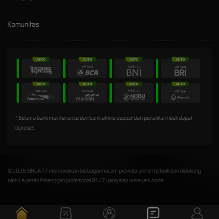
Komunitas
* Selama bank maintenance dan bank offline deposit dan penarikan tidak dapat
diproses
©2026 SINGA77 menawarkan berbagai macam provider pilihan terbaik dan didukung
oleh Layanan Pelanggan profesional 24/7 yang siap melayani Anda.