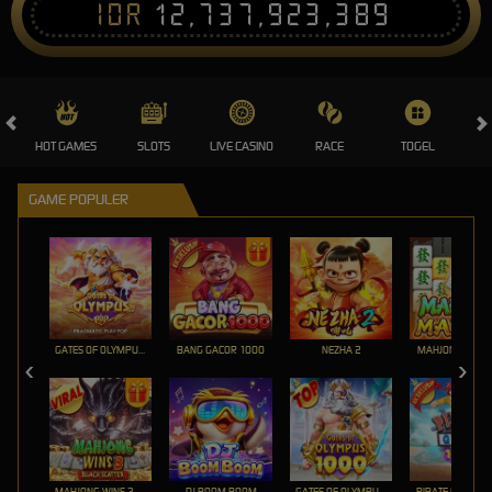
IDR
12,737,923,389
HOT GAMES
SLOTS
LIVE CASINO
RACE
TOGEL
OL
GAME POPULER
GATES OF OLYMPUS POP
BANG GACOR 1000
NEZHA 2
MAHJONG MAX
MAHJONG WINS 3 – BLACK SCATTER
DJ BOOM BOOM
GATES OF OLYMPUS 1000
PIRATE QUEST 1