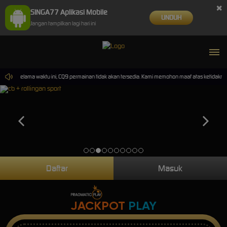
×
SINGA77 Aplikasi Mobile
UNDUH
Jangan tampilkan lagi hari ini
00. Selama waktu ini, CQ9 permainan tidak akan tersedia. Kami memohon maaf atas ketidaknya
Daftar
Masuk
JACKPOT
PLAY