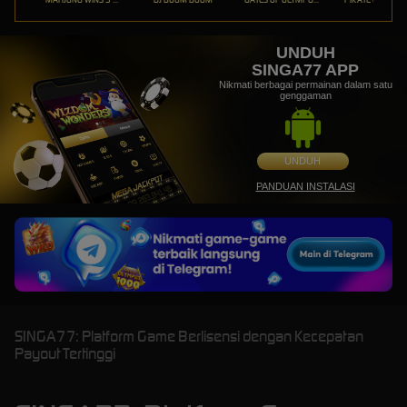
UNDUH
SINGA77 APP
Nikmati berbagai permainan dalam satu
genggaman
UNDUH
PANDUAN INSTALASI
SINGA77: Platform Game Berlisensi dengan Kecepatan
Payout Tertinggi