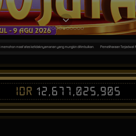
on maaf atas ketidaknyamanan yang mungkin ditimbulkan.
Pemeliharaan Terjadwal: MarbleX pa
IDR
12,677,025,905