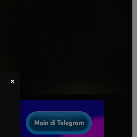
Pindai kode
untuk Und
Android A
×