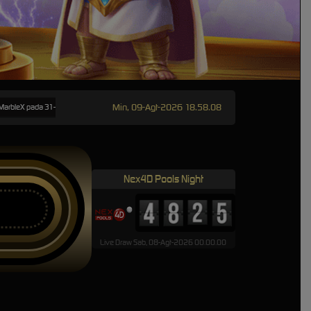
Min, 09-Agt-2026 18.58.08
da 31-Jul-2026 dari 00.00.00 sampai 31-Jul-2027 00.00.00. Selama waktu ini, MarbleX permain
Nex4D Pools Night
Live Draw Sab, 08-Agt-2026 00.00.00