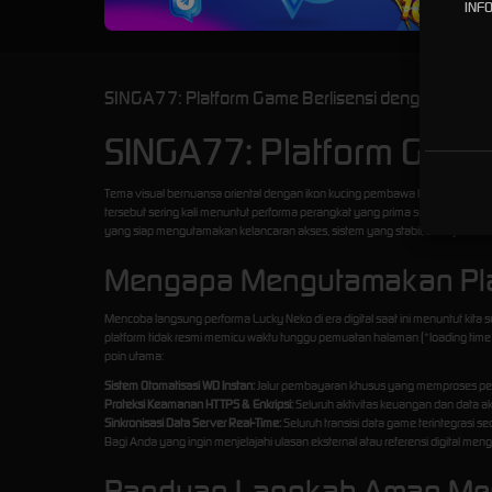
INF
SINGA77: Platform Game Berlisensi dengan Kecepa
SINGA77: Platform Game 
Tema visual bernuansa oriental dengan ikon kucing pembawa keberuntungan, a
tersebut sering kali menuntut performa perangkat yang prima serta stabilitas
yang siap mengutamakan kelancaran akses, sistem yang stabil, serta jaminan
Mengapa Mengutamakan Platf
Mencoba langsung performa Lucky Neko di era digital saat ini menuntut kita
platform tidak resmi memicu waktu tunggu pemuatan halaman (*loading time*)
poin utama:
Sistem Otomatisasi WD Instan:
Jalur pembayaran khusus yang memproses penca
Proteksi Keamanan HTTPS & Enkripsi:
Seluruh aktivitas keuangan dan data ak
Sinkronisasi Data Server Real-Time:
Seluruh transisi data game terintegrasi se
Bagi Anda yang ingin menjelajahi ulasan eksternal atau referensi digital men