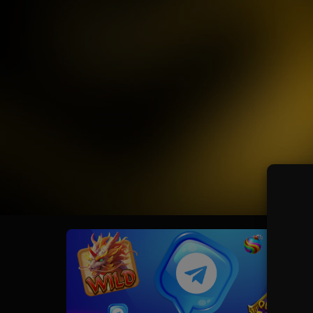
as****8
IDR
514,600.00
Gates of Gatot Kaca 1000
sayasi****7
IDR
507,200.00
Mahjong Ways 2
ob****8
IDR
467,200.00
Wild Bounty Showdown
sayasi****7
IDR
452,800.00
Mahjong Ways 2
ob****8
IDR
417,200.00
Mahjong Ways