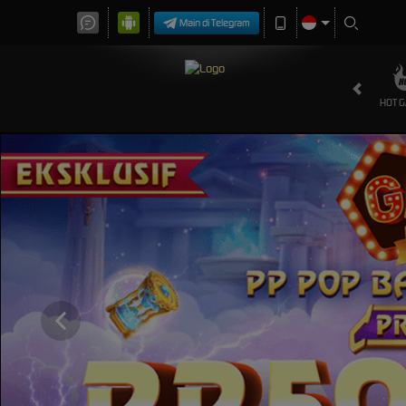
Main di Telegram
HOT 