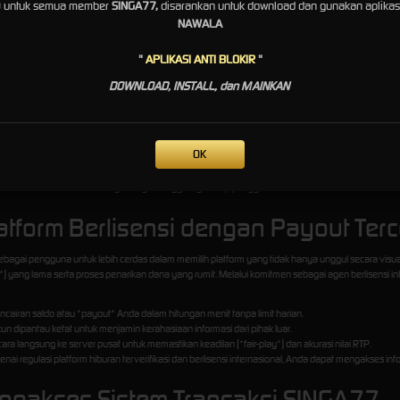
O untuk semua member
SINGA77,
disarankan untuk download dan gunakan aplikasi
NAWALA
"
APLIKASI ANTI BLOKIR
"
tan Payout Tertinggi
DOWNLOAD, INSTALL, dan MAINKAN
Berlisensi dengan Kecepatan P
OK
tau yang populer dikenal sebagai Lucky Neko, telah menjadi daya tarik tersendiri bagi banyak pe
 jaringan internet yang matang agar semua transisi gambar berjalan tanpa hambatan. Di sinilah
SIN
 keamanan transaksi keuangan tingkat tinggi bagi setiap pengguna.
orm Berlisensi dengan Payout Terc
 sebagai pengguna untuk lebih cerdas dalam memilih platform yang tidak hanya unggul secara vis
 yang lama serta proses penarikan dana yang rumit. Melalui komitmen sebagai agen berlisensi in
iran saldo atau *payout* Anda dalam hitungan menit tanpa limit harian.
un dipantau ketat untuk menjamin kerahasiaan informasi dari pihak luar.
cara langsung ke server pusat untuk memastikan keadilan (*fair-play*) dan akurasi nilai RTP.
genai regulasi platform hiburan terverifikasi dan berlisensi internasional, Anda dapat mengakses 