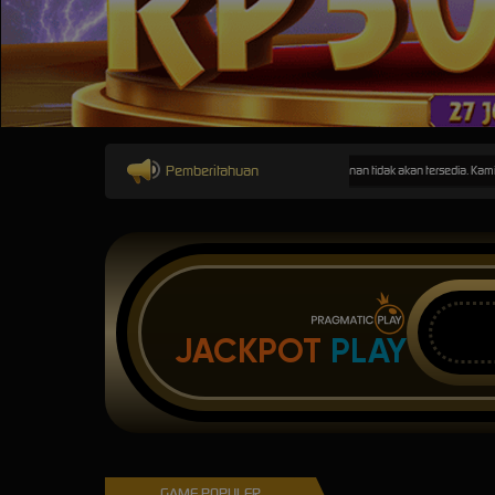
Pemberitahuan
026 15.00.00. Selama waktu ini, PP Virtual Sports permainan tidak akan tersedia. Kami memoh
JACKPOT
PLAY