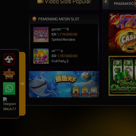
Video Slots Popular
PEMENANG MESIN SLOT
gondo****6
IDR
1,774,000.00
Spirited Wonders
ce****p
IDR
1,767,600.00
Fruit Party 2
ob****8
IDR
912,000.00
Wild Bounty Showdown
sab****0
IDR
894,150.00
Sugar Rush 1000
as****8
IDR
824,400.00
Lucky Neko