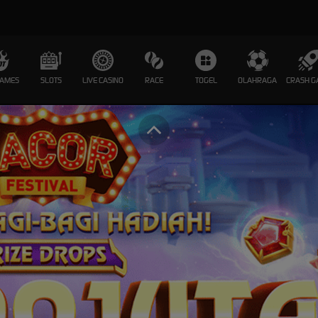
GAMES
SLOTS
LIVE CASINO
RACE
TOGEL
OLAHRAGA
CRASH 