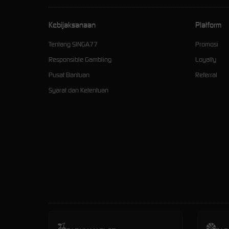
Kebijaksanaan
Platform
Tentang SINGA77
Promosi
Responsible Gambling
Loyalty
Pusat Bantuan
Referral
Syarat dan Ketentuan