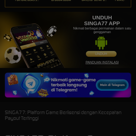
UNDUH
SINGA77 APP
Nikmati berbagai permainan dalam satu
genggaman
UNDUH
PANDUAN INSTALASI
SINGA77: Platform Game Berlisensi dengan Kecepatan
Payout Tertinggi