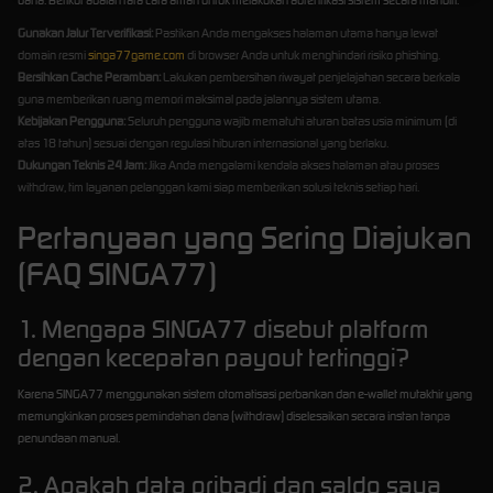
Gunakan Jalur Terverifikasi:
Pastikan Anda mengakses halaman utama hanya lewat
domain resmi
singa77game.com
di browser Anda untuk menghindari risiko phishing.
Bersihkan Cache Peramban:
Lakukan pembersihan riwayat penjelajahan secara berkala
guna memberikan ruang memori maksimal pada jalannya sistem utama.
Kebijakan Pengguna:
Seluruh pengguna wajib mematuhi aturan batas usia minimum (di
atas 18 tahun) sesuai dengan regulasi hiburan internasional yang berlaku.
Dukungan Teknis 24 Jam:
Jika Anda mengalami kendala akses halaman atau proses
withdraw, tim layanan pelanggan kami siap memberikan solusi teknis setiap hari.
Pertanyaan yang Sering Diajukan
(FAQ SINGA77)
1. Mengapa SINGA77 disebut platform
dengan kecepatan payout tertinggi?
Karena SINGA77 menggunakan sistem otomatisasi perbankan dan e-wallet mutakhir yang
memungkinkan proses pemindahan dana (withdraw) diselesaikan secara instan tanpa
penundaan manual.
2. Apakah data pribadi dan saldo saya