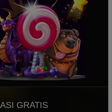
ASI GRATIS