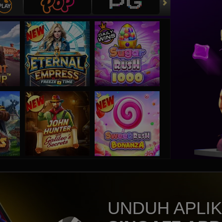
UNDUH APLIK