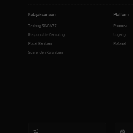
Kebijaksanaan
Platform
Tentang SINGA77
Promosi
Responsible Gambling
Loyalty
Pusat Bantuan
Referral
Syarat dan Ketentuan