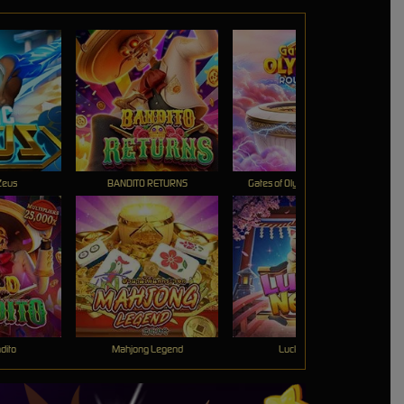
Zeus
BANDITO RETURNS
Gates of Olympus Roulette
dito
Mahjong Legend
Lucky Neko