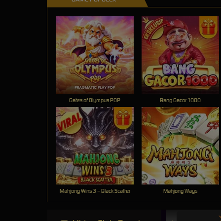
GAME POPULER
Gates of Olympus POP
Bang Gacor 1000
Mahjong Wins 3 – Black Scatter
Mahjong Ways