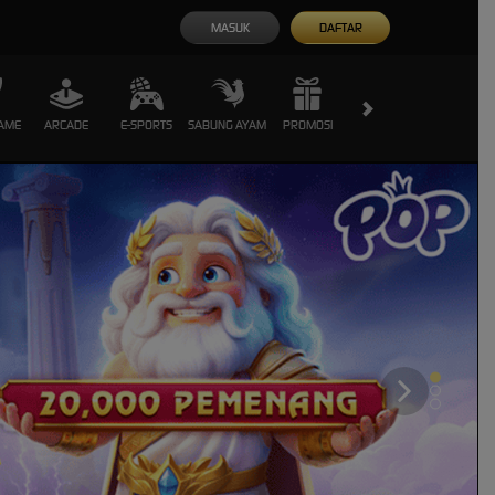
MASUK
DAFTAR
GAME
ARCADE
E-SPORTS
SABUNG AYAM
PROMOSI