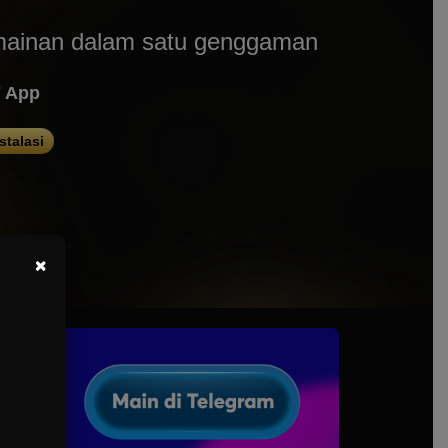
rmainan dalam satu genggaman
 App
stalasi
×