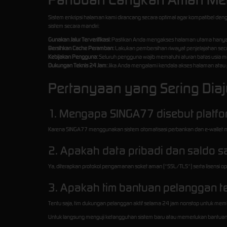
Panduan Langkah Aman Men
Sistem enkripsi halaman kami dirancang secara optimal agar kompatibel den
sistem secara mandiri:
Gunakan Jalur Terverifikasi:
Pastikan Anda mengakses halaman utama hanya
Bersihkan Cache Peramban:
Lakukan pembersihan riwayat penjelajahan sec
Kebijakan Pengguna:
Seluruh pengguna wajib mematuhi aturan batas usia min
Dukungan Teknis 24 Jam:
Jika Anda mengalami kendala akses halaman atau pr
Pertanyaan yang Sering Dia
1. Mengapa SINGA77 disebut platfo
Karena SINGA77 menggunakan sistem otomatisasi perbankan dan e-wallet m
2. Apakah data pribadi dan saldo sa
Ya, diterapkan protokol pengamanan soket aman (*SSL/TLS*) serta lisensi 
3. Apakah tim bantuan pelanggan te
Tentu saja, tim dukungan pelanggan aktif selama 24 jam nonstop untuk memb
Untuk langsung menguji ketangguhan sistem baru atau memerlukan bantuan 