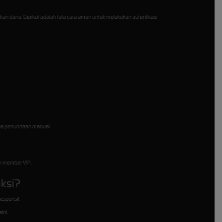
an dana. Berikut adalah tata cara aman untuk melakukan autentikasi
npa penundaan manual.
uh member VIP.
ksi?
esponsif.
sini.