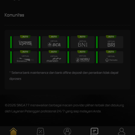
Komunitas
* Selama bank maintenance dan bank offline deposit dan penarikan tidak dapat
diproses
©2026 SINGA77 menawarkan berbagai macam provider pilihan terbaik dan didukung
oleh Layanan Pelanggan profesional 24/7 yang siap melayani Anda.