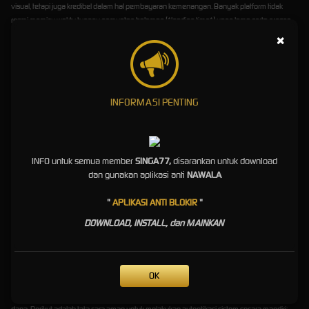
visual, tetapi juga kredibel dalam hal pembayaran kemenangan. Banyak platform tidak
resmi memicu waktu tunggu pemuatan halaman (*loading time*) yang lama serta proses
penarikan dana yang rumit. Melalui komitmen sebagai agen berlisensi internasional, kami
×
memastikan fondasi layanan yang aman melalui tiga poin utama:
Sistem Otomatisasi WD Instan:
Jalur pembayaran khusus yang memproses pencairan saldo
atau *payout* Anda dalam hitungan menit tanpa limit harian.
Proteksi Keamanan HTTPS & Enkripsi:
Seluruh aktivitas keuangan dan data akun dipantau
INFORMASI PENTING
ketat untuk menjamin kerahasiaan informasi dari pihak luar.
Sinkronisasi Data Server Real-Time:
Seluruh transisi data game terintegrasi secara langsung
ke server pusat untuk memastikan keadilan (*fair-play*) dan akurasi nilai RTP.
Bagi Anda yang ingin menjelajahi ulasan eksternal atau referensi digital mengenai regulasi
INFO untuk semua member
SINGA77,
disarankan untuk download
platform hiburan terverifikasi dan berlisensi internasional, Anda dapat mengakses informasi
dan gunakan aplikasi anti
NAWALA
lengkapnya melalui panduan
Sbobet di Wikipedia
.
"
APLIKASI ANTI BLOKIR
"
Panduan Langkah Aman
DOWNLOAD, INSTALL, dan MAINKAN
Mengakses Sistem Transaksi
SINGA77
OK
Sistem enkripsi halaman kami dirancang secara optimal agar kompatibel dengan perangkat
desktop maupun aplikasi *smartphone* demi kelancaran proses bermain dan penarikan
dana. Berikut adalah tata cara aman untuk melakukan autentikasi sistem secara mandiri: