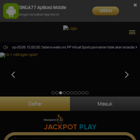
×
SINGA77 Aplikasi Mobile
UNDUH
Jangan tampilkan lagi hari ini
ai 30-Sep-2026 15.00.00. Selama waktu ini, PP Virtual Sports permainan tidak akan tersedia. 
Daftar
Masuk
JACKPOT
PLAY