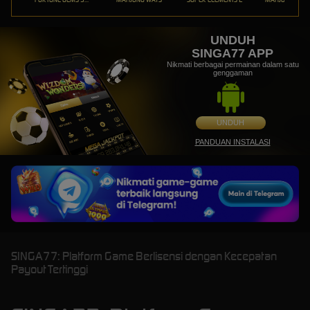
UNDUH
SINGA77 APP
Nikmati berbagai permainan dalam satu
genggaman
UNDUH
PANDUAN INSTALASI
SINGA77: Platform Game Berlisensi dengan Kecepatan
Payout Tertinggi