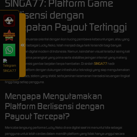
SINGA77: Platform Game
Berlisensi dengan
Kecepatan Payout Tertinggi
Tema visual bernuansa oriental dengan ikon kucing pembawa keberuntungan, atau yang
populer dikenal sebagai Lucky Neko, telah menjadi daya tarik tersendiri bagi banyak
pencinta hiburan digital modern di Indonesia. Namun, keindahan visual tersebut sering kali
menuntut performa perangkat yang prima serta stabilitas jaringan internet yang matang
agar semua transisi gambar berjalan tanpa hambatan. Di sinilah
SINGA77
hadir
memberikan platform dengan dukungan infrastruktur teknologi yang siap mengutamakan
kelancaran akses, sistem yang stabil, serta jaminan keamanan transaksi keuangan tingkat
tinggi bagi setiap pengguna.
Mengapa Mengutamakan
Platform Berlisensi dengan
Payout Tercepat?
Mencoba langsung performa Lucky Neko di era digital saat ini menuntut kita sebagai
pengguna untuk lebih cerdas dalam memilih platform yang tidak hanya unggul secara