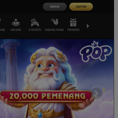
MASUK
DAFTAR
GAME
ARCADE
E-SPORTS
SABUNG AYAM
PROMOSI