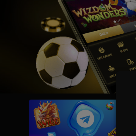
gen****7
IDR
1,497,810.00
Grace of Ebisu
s***v
IDR
1,320,900.00
Starlight Princess Super Scatter
s***v
IDR
1,059,400.00
Starlight Princess Super Scatter
s***v
IDR
996,600.00
Starlight Princess Super Scatter
s***v
IDR
968,880.00
Starlight Princess Super Scatter