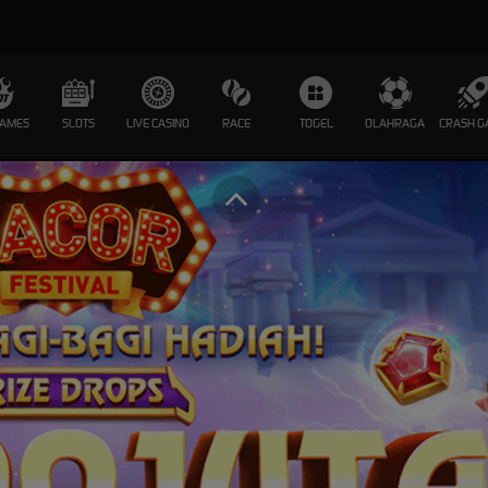
GAMES
SLOTS
LIVE CASINO
RACE
TOGEL
OLAHRAGA
CRASH 