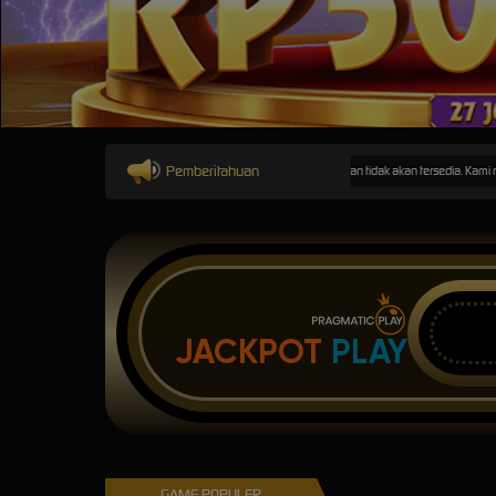
Pemberitahuan
26 15.00.00. Selama waktu ini, PP Virtual Sports permainan tidak akan tersedia. Kami memohon
JACKPOT
PLAY