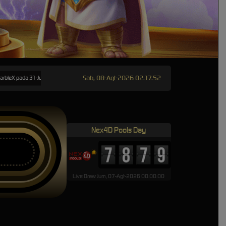
Sab, 08-Agt-2026 02.17.52
a 31-Jul-2026 dari 00.00.00 sampai 31-Jul-2027 00.00.00. Selama waktu ini, MarbleX permaina
Nex4D Pools Day
Live Draw Jum, 07-Agt-2026 00.00.00