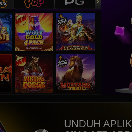
UNDUH APLIK