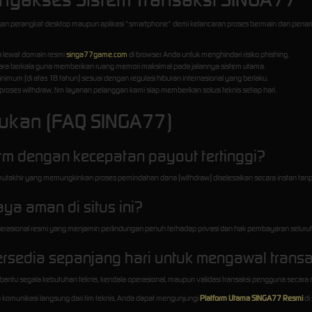
gakses Sistem Transaksi SINGA77
gan perangkat desktop maupun aplikasi *smartphone* demi kelancaran proses bermain dan penarik
 lewat domain resmi
singa77game.com
di browser Anda untuk menghindari risiko phishing.
ara berkala guna memberikan ruang memori maksimal pada jalannya sistem utama.
imum (di atas 18 tahun) sesuai dengan regulasi hiburan internasional yang berlaku.
oses withdraw, tim layanan pelanggan kami siap memberikan solusi teknis setiap hari.
jukan (FAQ SINGA77)
rm dengan kecepatan payout tertinggi?
utakhir yang memungkinkan proses pemindahan dana (withdraw) diselesaikan secara instan ta
ya aman di situs ini?
operasional resmi yang menjamin perlindungan penuh terhadap privasi dan hak pembayaran selur
rsedia sepanjang hari untuk mengawal transa
antu segala kebutuhan teknis, kendala operasional, maupun validasi transaksi pengguna secara r
komunikasi langsung dari tim teknis, Anda dapat mengunjungi
Platform Utama SINGA77 Resmi
di 