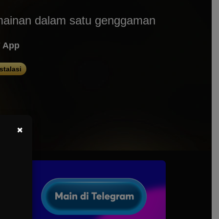
rmainan dalam satu genggaman
 App
stalasi
×