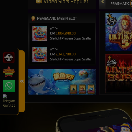
Video Slots Popular
PEMENANG MESIN SLOT
s***v
IDR
3,084,240.00
Starlight Princess Super Scatter
s***v
IDR
2,343,780.00
Starlight Princess Super Scatter
kaifi****d
IDR
2,062,830.00
Gates of Olympus Super
Scatter
s***v
IDR
2,000,520.00
Starlight Princess Super Scatter
s***v
IDR
1,764,480.00
Starlight Princess Super Scatter