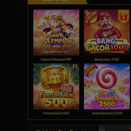
GAME POPULER
Gates of Olympus POP
Bang Gacor 1000
Fortune Gems 500
Sweet Bonanza 2500