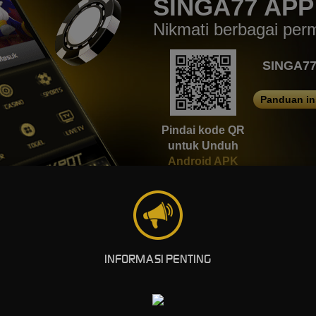
SINGA77 APP
Nikmati berbagai pe
SINGA77
Panduan in
Pindai kode QR
untuk Unduh
Android APK
INFORMASI PENTING