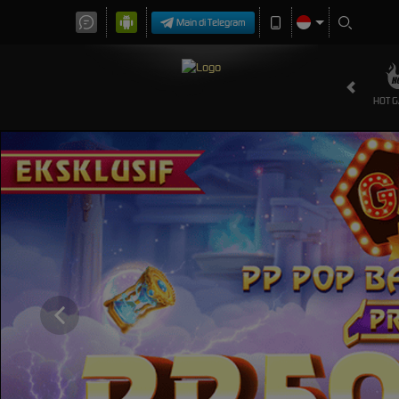
Main di Telegram
HOT 