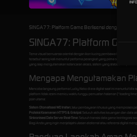
INF
SINGA77: Platform Game Berlisensi dengan Kecepa
SINGA77: Platform Game 
Tema visual bernuansa oriental dengan ikon kucing pembawa keberuntungan, a
tersebut sering kali menuntut performa perangkat yang prima serta stabilitas
yang siap mengutamakan kelancaran akses, sistem yang stabil, serta jaminan
Mengapa Mengutamakan Platf
Mencoba langsung performa Lucky Neko di era digital saat ini menuntut kita
platform tidak resmi memicu waktu tunggu pemuatan halaman (*loading time*)
poin utama:
Sistem Otomatisasi WD Instan:
Jalur pembayaran khusus yang memproses penca
Proteksi Keamanan HTTPS & Enkripsi:
Seluruh aktivitas keuangan dan data ak
Sinkronisasi Data Server Real-Time:
Seluruh transisi data game terintegrasi se
Bagi Anda yang ingin menjelajahi ulasan eksternal atau referensi digital men