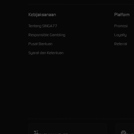
Kebijaksanaan
Platform
Tentang SINGA77
Promosi
Responsible Gambling
Loyalty
Pusat Bantuan
Referral
Syarat dan Ketentuan