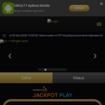
×
SINGA77 Aplikasi Mobile
UNDUH
Jangan tampilkan lagi hari ini
0 sampai 30-Sep-2026 15.00.00. Selama waktu ini, PP Virtual Sports permainan tidak akan ters
Daftar
Masuk
JACKPOT
PLAY