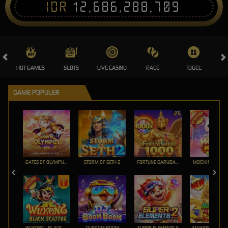
IDR
12,686,288,709
HOT GAMES
SLOTS
LIVE CASINO
RACE
TOGEL
OL
GAME POPULER
GATES OF OLYMPUS POP
STORM OF SETH 2
FORTUNE GARUDA 1000
MOCHI MANIA 1
WUKONG - BLACK SCATTER
DJ BOOM BOOM
SUPER ELEMENTS 2