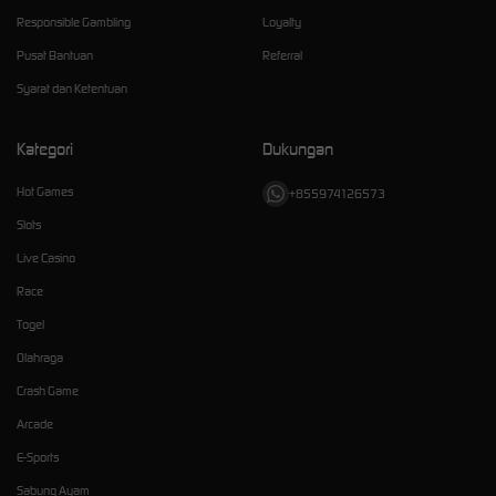
Responsible Gambling
Loyalty
Pusat Bantuan
Referral
Syarat dan Ketentuan
Kategori
Dukungan
Hot Games
+855974126573
Slots
Live Casino
Race
Togel
Olahraga
Crash Game
Arcade
E-Sports
Sabung Ayam