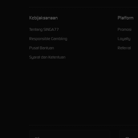
Kebijaksanaan
Platform
Tentang SINGA77
Promosi
Responsible Gambling
Loyalty
Pusat Bantuan
Referral
Syarat dan Ketentuan