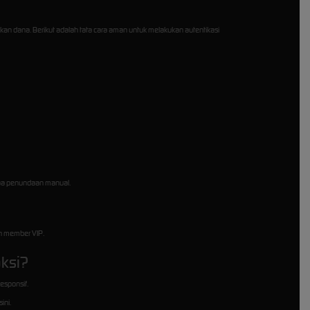
an dana. Berikut adalah tata cara aman untuk melakukan autentikasi
npa penundaan manual.
uh member VIP.
ksi?
esponsif.
sini.