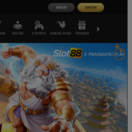
MASUK
DAFTAR
GAME
ARCADE
E-SPORTS
SABUNG AYAM
PROMOSI