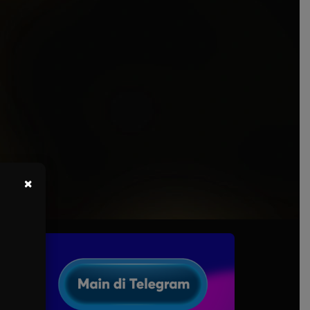
Pindai kode
untuk Und
Android A
×