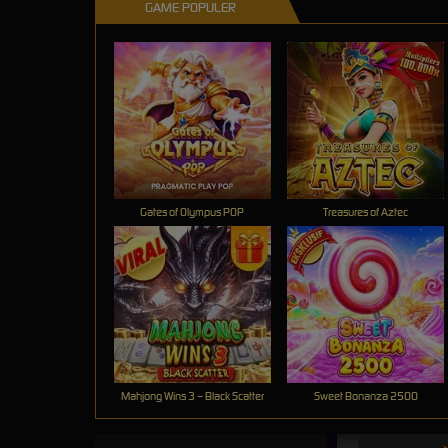
GAME POPULER
Gates of Olympus POP
Treasures of Aztec
Mahjong Wins 3 – Black Scatter
Sweet Bonanza 2500