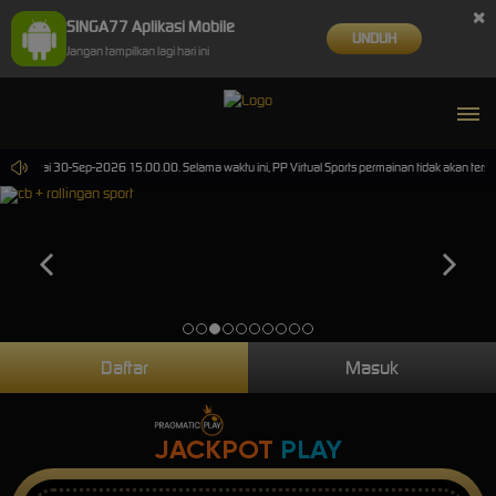
×
SINGA77 Aplikasi Mobile
UNDUH
Jangan tampilkan lagi hari ini
0 sampai 30-Sep-2026 15.00.00. Selama waktu ini, PP Virtual Sports permainan tidak akan ters
Daftar
Masuk
JACKPOT
PLAY