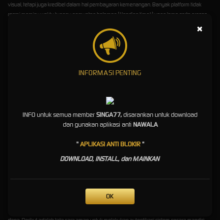
visual, tetapi juga kredibel dalam hal pembayaran kemenangan. Banyak platform tidak
resmi memicu waktu tunggu pemuatan halaman (*loading time*) yang lama serta proses
penarikan dana yang rumit. Melalui komitmen sebagai agen berlisensi internasional, kami
×
memastikan fondasi layanan yang aman melalui tiga poin utama:
Sistem Otomatisasi WD Instan:
Jalur pembayaran khusus yang memproses pencairan saldo
atau *payout* Anda dalam hitungan menit tanpa limit harian.
Proteksi Keamanan HTTPS & Enkripsi:
Seluruh aktivitas keuangan dan data akun dipantau
INFORMASI PENTING
ketat untuk menjamin kerahasiaan informasi dari pihak luar.
Sinkronisasi Data Server Real-Time:
Seluruh transisi data game terintegrasi secara langsung
ke server pusat untuk memastikan keadilan (*fair-play*) dan akurasi nilai RTP.
Bagi Anda yang ingin menjelajahi ulasan eksternal atau referensi digital mengenai regulasi
INFO untuk semua member
SINGA77,
disarankan untuk download
platform hiburan terverifikasi dan berlisensi internasional, Anda dapat mengakses informasi
dan gunakan aplikasi anti
NAWALA
lengkapnya melalui panduan
Sbobet di Wikipedia
.
"
APLIKASI ANTI BLOKIR
"
Panduan Langkah Aman
DOWNLOAD, INSTALL, dan MAINKAN
Mengakses Sistem Transaksi
SINGA77
OK
Sistem enkripsi halaman kami dirancang secara optimal agar kompatibel dengan perangkat
desktop maupun aplikasi *smartphone* demi kelancaran proses bermain dan penarikan
dana. Berikut adalah tata cara aman untuk melakukan autentikasi sistem secara mandiri: