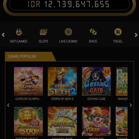
IDR
12,739,647,655
HOT GAMES
SLOTS
LIVE CASINO
RACE
TOGEL
OL
GAME POPULER
GATES OF OLYMPUS POP
STORM OF SETH 2
GOYANG GAIB
MAHJONG MAX
FORTUNE GEMS 500
MAHJONG WAYS
POKER WIN