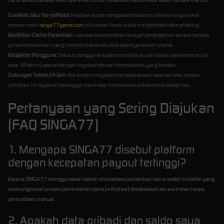
Gunakan Jalur Terverifikasi:
Pastikan Anda mengakses halaman utama hanya lewat
domain resmi
singa77game.com
di browser Anda untuk menghindari risiko phishing.
Bersihkan Cache Peramban:
Lakukan pembersihan riwayat penjelajahan secara berkala
guna memberikan ruang memori maksimal pada jalannya sistem utama.
Kebijakan Pengguna:
Seluruh pengguna wajib mematuhi aturan batas usia minimum (di
atas 18 tahun) sesuai dengan regulasi hiburan internasional yang berlaku.
Dukungan Teknis 24 Jam:
Jika Anda mengalami kendala akses halaman atau proses
withdraw, tim layanan pelanggan kami siap memberikan solusi teknis setiap hari.
Pertanyaan yang Sering Diajukan
(FAQ SINGA77)
1. Mengapa SINGA77 disebut platform
dengan kecepatan payout tertinggi?
Karena SINGA77 menggunakan sistem otomatisasi perbankan dan e-wallet mutakhir yang
memungkinkan proses pemindahan dana (withdraw) diselesaikan secara instan tanpa
penundaan manual.
2. Apakah data pribadi dan saldo saya