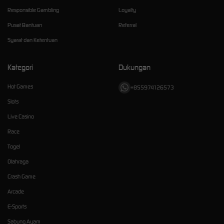
Responsible Gambling
Loyalty
Pusat Bantuan
Referral
Syarat dan Ketentuan
Kategori
Dukungan
Hot Games
+855974126573
Slots
Live Casino
Race
Togel
Olahraga
Crash Game
Arcade
E-Sports
Sabung Ayam