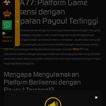
SINGA77: Platform Game
Berlisensi dengan
Kecepatan Payout Tertinggi
Tema visual bernuansa oriental dengan ikon kucing pembawa keberuntungan, atau yang
populer dikenal sebagai Lucky Neko, telah menjadi daya tarik tersendiri bagi banyak
pencinta hiburan digital modern di Indonesia. Namun, keindahan visual tersebut sering kali
menuntut performa perangkat yang prima serta stabilitas jaringan internet yang matang
agar semua transisi gambar berjalan tanpa hambatan. Di sinilah
SINGA77
hadir
memberikan platform dengan dukungan infrastruktur teknologi yang siap mengutamakan
kelancaran akses, sistem yang stabil, serta jaminan keamanan transaksi keuangan tingkat
tinggi bagi setiap pengguna.
Mengapa Mengutamakan
Platform Berlisensi dengan
Payout Tercepat?
×
Mencoba langsung performa Lucky Neko di era digital saat ini menuntut kita sebagai
pengguna untuk lebih cerdas dalam memilih platform yang tidak hanya unggul secara