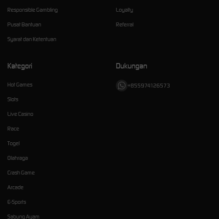
Responsible Gambling
Loyalty
Pusat Bantuan
Referral
Syarat dan Ketentuan
Kategori
Dukungan
Hot Games
+855974126573
Slots
Live Casino
Race
Togel
Olahraga
Crash Game
Arcade
E-Sports
Sabung Ayam