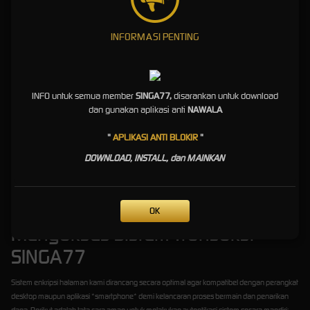
visual, tetapi juga kredibel dalam hal pembayaran kemenangan. Banyak platform tidak
resmi memicu waktu tunggu pemuatan halaman (*loading time*) yang lama serta proses
penarikan dana yang rumit. Melalui komitmen sebagai agen berlisensi internasional, kami
INFORMASI PENTING
memastikan fondasi layanan yang aman melalui tiga poin utama:
Sistem Otomatisasi WD Instan:
Jalur pembayaran khusus yang memproses pencairan saldo
atau *payout* Anda dalam hitungan menit tanpa limit harian.
INFO untuk semua member
SINGA77,
disarankan untuk download
Proteksi Keamanan HTTPS & Enkripsi:
Seluruh aktivitas keuangan dan data akun dipantau
dan gunakan aplikasi anti
NAWALA
ketat untuk menjamin kerahasiaan informasi dari pihak luar.
Sinkronisasi Data Server Real-Time:
Seluruh transisi data game terintegrasi secara langsung
"
APLIKASI ANTI BLOKIR
"
ke server pusat untuk memastikan keadilan (*fair-play*) dan akurasi nilai RTP.
Bagi Anda yang ingin menjelajahi ulasan eksternal atau referensi digital mengenai regulasi
DOWNLOAD, INSTALL, dan MAINKAN
platform hiburan terverifikasi dan berlisensi internasional, Anda dapat mengakses informasi
lengkapnya melalui panduan
Sbobet di Wikipedia
.
Panduan Langkah Aman
OK
Mengakses Sistem Transaksi
SINGA77
Sistem enkripsi halaman kami dirancang secara optimal agar kompatibel dengan perangkat
desktop maupun aplikasi *smartphone* demi kelancaran proses bermain dan penarikan
dana. Berikut adalah tata cara aman untuk melakukan autentikasi sistem secara mandiri: