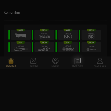
Komunitas
* Selama bank maintenance dan bank offline deposit dan penarikan tidak dapat
diproses
Beranda
Promosi
Masuk
Hub. Kami
Akun Saya
©2026 SINGA77 menawarkan berbagai macam provider pilihan terbaik dan didukung
oleh Layanan Pelanggan profesional 24/7 yang siap melayani Anda.