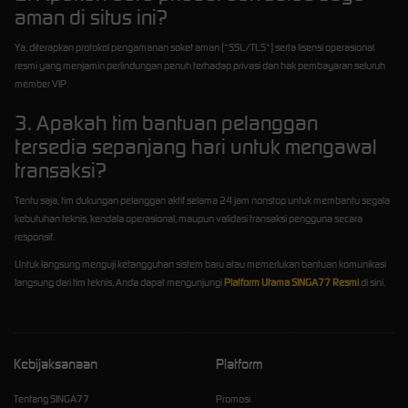
aman di situs ini?
Ya, diterapkan protokol pengamanan soket aman (*SSL/TLS*) serta lisensi operasional
resmi yang menjamin perlindungan penuh terhadap privasi dan hak pembayaran seluruh
member VIP.
3. Apakah tim bantuan pelanggan
tersedia sepanjang hari untuk mengawal
transaksi?
Tentu saja, tim dukungan pelanggan aktif selama 24 jam nonstop untuk membantu segala
kebutuhan teknis, kendala operasional, maupun validasi transaksi pengguna secara
responsif.
Untuk langsung menguji ketangguhan sistem baru atau memerlukan bantuan komunikasi
langsung dari tim teknis, Anda dapat mengunjungi
Platform Utama SINGA77 Resmi
di sini.
Kebijaksanaan
Platform
Tentang SINGA77
Promosi