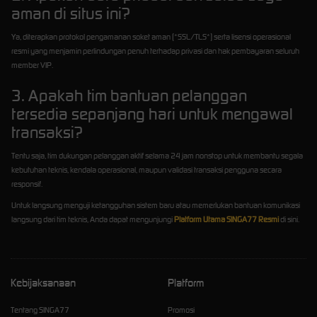
aman di situs ini?
Ya, diterapkan protokol pengamanan soket aman (*SSL/TLS*) serta lisensi operasional
resmi yang menjamin perlindungan penuh terhadap privasi dan hak pembayaran seluruh
member VIP.
3. Apakah tim bantuan pelanggan
tersedia sepanjang hari untuk mengawal
transaksi?
Tentu saja, tim dukungan pelanggan aktif selama 24 jam nonstop untuk membantu segala
kebutuhan teknis, kendala operasional, maupun validasi transaksi pengguna secara
responsif.
Untuk langsung menguji ketangguhan sistem baru atau memerlukan bantuan komunikasi
langsung dari tim teknis, Anda dapat mengunjungi
Platform Utama SINGA77 Resmi
di sini.
Kebijaksanaan
Platform
Tentang SINGA77
Promosi