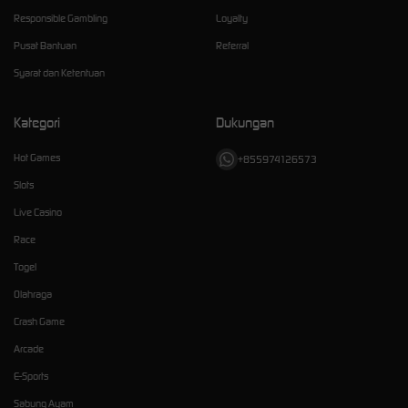
Responsible Gambling
Loyalty
Pusat Bantuan
Referral
Syarat dan Ketentuan
Kategori
Dukungan
Hot Games
+855974126573
Slots
Live Casino
Race
Togel
Olahraga
Crash Game
Arcade
E-Sports
Sabung Ayam