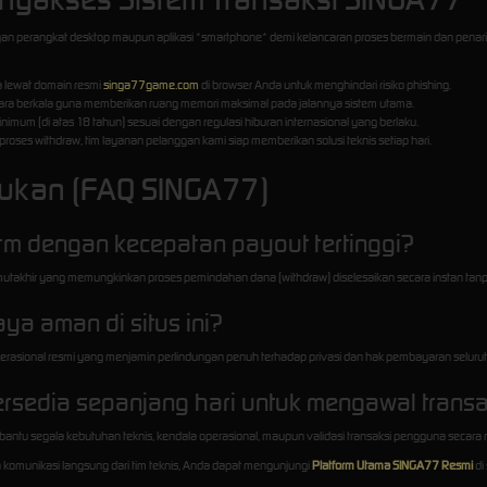
gan perangkat desktop maupun aplikasi *smartphone* demi kelancaran proses bermain dan penarik
 lewat domain resmi
singa77game.com
di browser Anda untuk menghindari risiko phishing.
ara berkala guna memberikan ruang memori maksimal pada jalannya sistem utama.
imum (di atas 18 tahun) sesuai dengan regulasi hiburan internasional yang berlaku.
oses withdraw, tim layanan pelanggan kami siap memberikan solusi teknis setiap hari.
jukan (FAQ SINGA77)
rm dengan kecepatan payout tertinggi?
utakhir yang memungkinkan proses pemindahan dana (withdraw) diselesaikan secara instan ta
ya aman di situs ini?
operasional resmi yang menjamin perlindungan penuh terhadap privasi dan hak pembayaran selur
rsedia sepanjang hari untuk mengawal transa
antu segala kebutuhan teknis, kendala operasional, maupun validasi transaksi pengguna secara r
komunikasi langsung dari tim teknis, Anda dapat mengunjungi
Platform Utama SINGA77 Resmi
di 