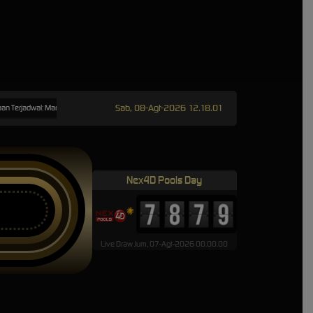
Sab, 08-Agt-2026 12.18.01
dwal: MarbleX pada 31-Jul-2026 dari 00.00.00 sampai 31-Jul-2027 00.00.00. Selama waktu ini,
Nex4D Pools Day
Live Draw Jum, 07-Agt-2026 00.00.00