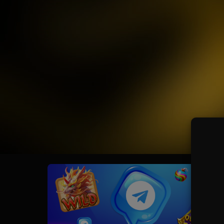
IDR
733,570.00
Sugar Rush 1000
ben****3
IDR
659,800.00
Gates of Olympus Super
Scatter
kus****1
IDR
631,080.00
Mahjong Wins 3 – Black
Scatter
bedi****a
IDR
628,400.00
Fortune of Olympus
muhama****6
IDR
614,000.00
Aztec Gems
fr****2
IDR
510,450.00
Mahjong Wins 3 – Black
Scatter