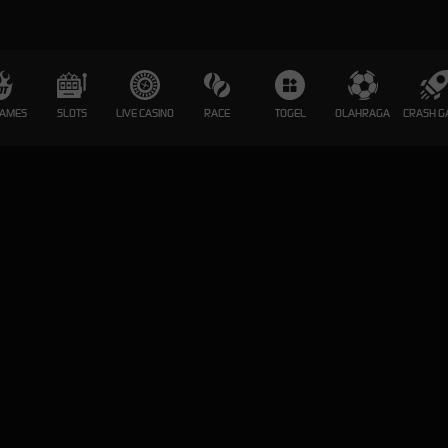
GAMES
SLOTS
LIVE CASINO
RACE
TOGEL
OLAHRAGA
CRASH 