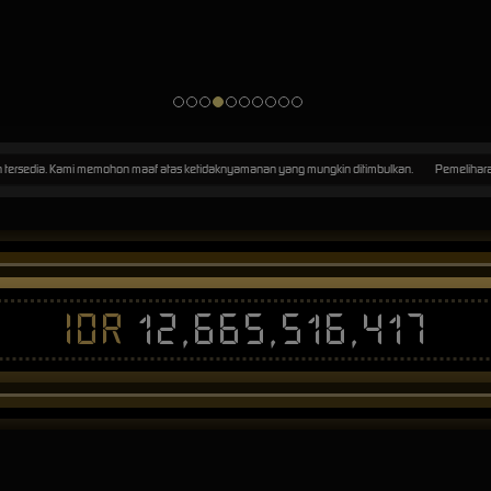
dia. Kami memohon maaf atas ketidaknyamanan yang mungkin ditimbulkan.
Pemeliharaan Terja
IDR
12,665,516,417