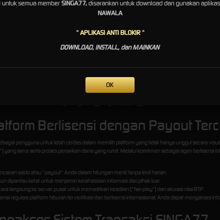
O untuk semua member
SINGA77,
disarankan untuk download dan gunakan aplikasi
NAWALA
"
APLIKASI ANTI BLOKIR
"
tan Payout Tertinggi
DOWNLOAD, INSTALL, dan MAINKAN
Berlisensi dengan Kecepatan P
OK
tau yang populer dikenal sebagai Lucky Neko, telah menjadi daya tarik tersendiri bagi banyak pe
 jaringan internet yang matang agar semua transisi gambar berjalan tanpa hambatan. Di sinilah
SIN
 keamanan transaksi keuangan tingkat tinggi bagi setiap pengguna.
orm Berlisensi dengan Payout Terc
 sebagai pengguna untuk lebih cerdas dalam memilih platform yang tidak hanya unggul secara vis
 yang lama serta proses penarikan dana yang rumit. Melalui komitmen sebagai agen berlisensi in
iran saldo atau *payout* Anda dalam hitungan menit tanpa limit harian.
un dipantau ketat untuk menjamin kerahasiaan informasi dari pihak luar.
cara langsung ke server pusat untuk memastikan keadilan (*fair-play*) dan akurasi nilai RTP.
genai regulasi platform hiburan terverifikasi dan berlisensi internasional, Anda dapat mengakses 
gakses Sistem Transaksi SINGA77