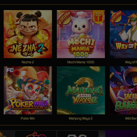
Nezha 2
Mochi Mania 1000
Way of N
Poker Win
Mahjong Ways 2
Wild Ban