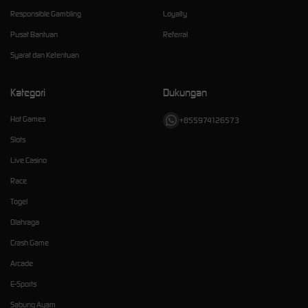
Responsible Gambling
Loyalty
Pusat Bantuan
Referral
Syarat dan Ketentuan
Kategori
Dukungan
Hot Games
+855974126573
Slots
Live Casino
Race
Togel
Olahraga
Crash Game
Arcade
E-Sports
Sabung Ayam