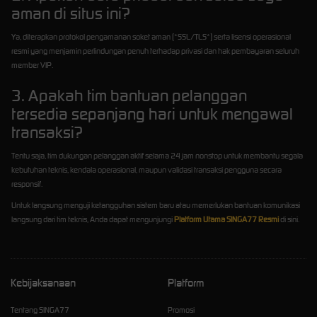
aman di situs ini?
Ya, diterapkan protokol pengamanan soket aman (*SSL/TLS*) serta lisensi operasional
resmi yang menjamin perlindungan penuh terhadap privasi dan hak pembayaran seluruh
member VIP.
3. Apakah tim bantuan pelanggan
tersedia sepanjang hari untuk mengawal
transaksi?
Tentu saja, tim dukungan pelanggan aktif selama 24 jam nonstop untuk membantu segala
kebutuhan teknis, kendala operasional, maupun validasi transaksi pengguna secara
responsif.
Untuk langsung menguji ketangguhan sistem baru atau memerlukan bantuan komunikasi
langsung dari tim teknis, Anda dapat mengunjungi
Platform Utama SINGA77 Resmi
di sini.
Kebijaksanaan
Platform
Tentang SINGA77
Promosi