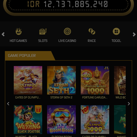
IDR
12,737,885,240
HOT GAMES
SLOTS
LIVE CASINO
RACE
TOGEL
OL
GAME POPULER
GATES OF OLYMPUS POP
STORM OF SETH 2
FORTUNE GARUDA 1000
WUKONG - BLACK SCATTER
DJ BOOM BOOM
GATES OF OLYMPUS 1000
MAHJONG WAYS