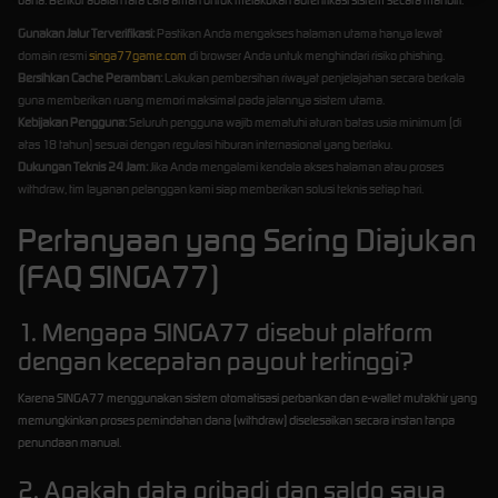
Gunakan Jalur Terverifikasi:
Pastikan Anda mengakses halaman utama hanya lewat
domain resmi
singa77game.com
di browser Anda untuk menghindari risiko phishing.
Bersihkan Cache Peramban:
Lakukan pembersihan riwayat penjelajahan secara berkala
guna memberikan ruang memori maksimal pada jalannya sistem utama.
Kebijakan Pengguna:
Seluruh pengguna wajib mematuhi aturan batas usia minimum (di
atas 18 tahun) sesuai dengan regulasi hiburan internasional yang berlaku.
Dukungan Teknis 24 Jam:
Jika Anda mengalami kendala akses halaman atau proses
withdraw, tim layanan pelanggan kami siap memberikan solusi teknis setiap hari.
Pertanyaan yang Sering Diajukan
(FAQ SINGA77)
1. Mengapa SINGA77 disebut platform
dengan kecepatan payout tertinggi?
Karena SINGA77 menggunakan sistem otomatisasi perbankan dan e-wallet mutakhir yang
memungkinkan proses pemindahan dana (withdraw) diselesaikan secara instan tanpa
penundaan manual.
2. Apakah data pribadi dan saldo saya