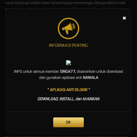
visual, tetapi juga kredibel dalam hal pembayaran kemenangan. Banyak platform tidak
resmi memicu waktu tunggu pemuatan halaman (*loading time*) yang lama serta proses
penarikan dana yang rumit. Melalui komitmen sebagai agen berlisensi internasional, kami
×
memastikan fondasi layanan yang aman melalui tiga poin utama:
Sistem Otomatisasi WD Instan:
Jalur pembayaran khusus yang memproses pencairan saldo
atau *payout* Anda dalam hitungan menit tanpa limit harian.
Proteksi Keamanan HTTPS & Enkripsi:
Seluruh aktivitas keuangan dan data akun dipantau
INFORMASI PENTING
ketat untuk menjamin kerahasiaan informasi dari pihak luar.
Sinkronisasi Data Server Real-Time:
Seluruh transisi data game terintegrasi secara langsung
ke server pusat untuk memastikan keadilan (*fair-play*) dan akurasi nilai RTP.
Bagi Anda yang ingin menjelajahi ulasan eksternal atau referensi digital mengenai regulasi
INFO untuk semua member
SINGA77,
disarankan untuk download
platform hiburan terverifikasi dan berlisensi internasional, Anda dapat mengakses informasi
dan gunakan aplikasi anti
NAWALA
lengkapnya melalui panduan
Sbobet di Wikipedia
.
"
APLIKASI ANTI BLOKIR
"
Panduan Langkah Aman
DOWNLOAD, INSTALL, dan MAINKAN
Mengakses Sistem Transaksi
SINGA77
OK
Sistem enkripsi halaman kami dirancang secara optimal agar kompatibel dengan perangkat
desktop maupun aplikasi *smartphone* demi kelancaran proses bermain dan penarikan
dana. Berikut adalah tata cara aman untuk melakukan autentikasi sistem secara mandiri: