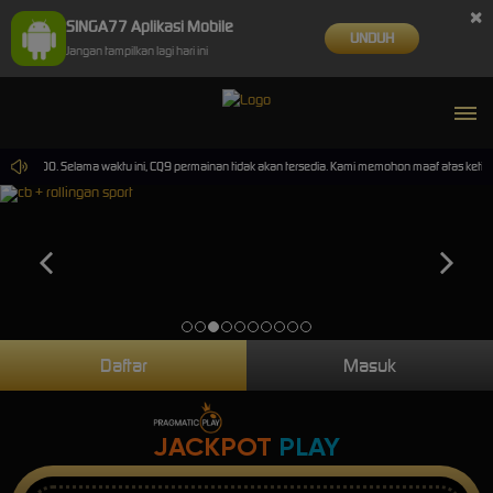
×
SINGA77 Aplikasi Mobile
UNDUH
Jangan tampilkan lagi hari ini
.00.00. Selama waktu ini, CQ9 permainan tidak akan tersedia. Kami memohon maaf atas ketida
Daftar
Masuk
JACKPOT
PLAY