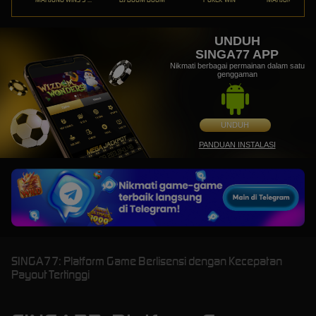
UNDUH
SINGA77 APP
Nikmati berbagai permainan dalam satu
genggaman
UNDUH
PANDUAN INSTALASI
SINGA77: Platform Game Berlisensi dengan Kecepatan
Payout Tertinggi