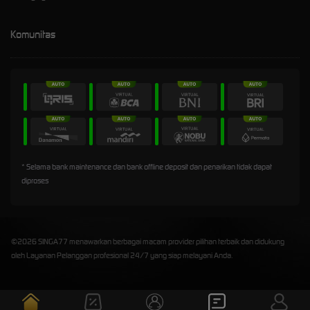
Komunitas
* Selama bank maintenance dan bank offline deposit dan penarikan tidak dapat
diproses
©2026 SINGA77 menawarkan berbagai macam provider pilihan terbaik dan didukung
oleh Layanan Pelanggan profesional 24/7 yang siap melayani Anda.