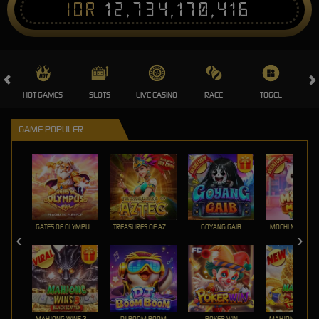
IDR
12,734,170,416
HOT GAMES
SLOTS
LIVE CASINO
RACE
TOGEL
OL
GAME POPULER
GATES OF OLYMPUS POP
TREASURES OF AZTEC
GOYANG GAIB
MOCHI MANIA 1
MAHJONG WINS 3 – BLACK SCATTER
DJ BOOM BOOM
POKER WIN