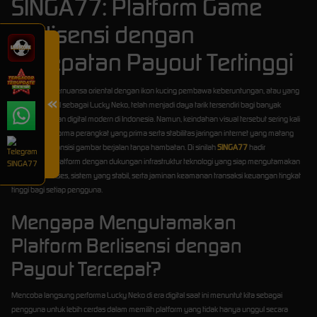
SINGA77: Platform Game
Berlisensi dengan
Kecepatan Payout Tertinggi
Tema visual bernuansa oriental dengan ikon kucing pembawa keberuntungan, atau yang
populer dikenal sebagai Lucky Neko, telah menjadi daya tarik tersendiri bagi banyak
pencinta hiburan digital modern di Indonesia. Namun, keindahan visual tersebut sering kali
menuntut performa perangkat yang prima serta stabilitas jaringan internet yang matang
agar semua transisi gambar berjalan tanpa hambatan. Di sinilah
SINGA77
hadir
memberikan platform dengan dukungan infrastruktur teknologi yang siap mengutamakan
kelancaran akses, sistem yang stabil, serta jaminan keamanan transaksi keuangan tingkat
tinggi bagi setiap pengguna.
Mengapa Mengutamakan
Platform Berlisensi dengan
Payout Tercepat?
Mencoba langsung performa Lucky Neko di era digital saat ini menuntut kita sebagai
pengguna untuk lebih cerdas dalam memilih platform yang tidak hanya unggul secara