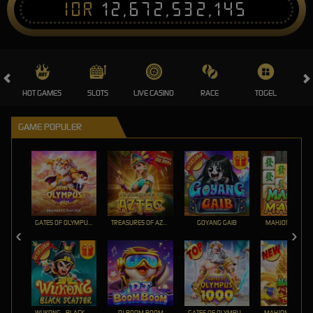
IDR
12,672,532,145
HOT GAMES
SLOTS
LIVE CASINO
RACE
TOGEL
OL
GAME POPULER
GATES OF OLYMPUS POP
TREASURES OF AZTEC
GOYANG GAIB
MAHJONG MAX
WUKONG - BLACK SCATTER
DJ BOOM BOOM
GATES OF OLYMPUS 1000