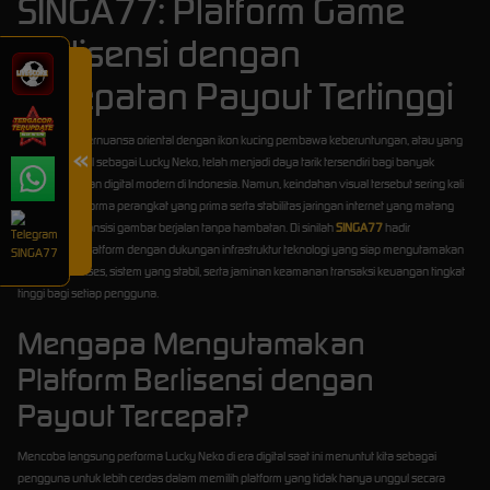
SINGA77: Platform Game
Berlisensi dengan
Kecepatan Payout Tertinggi
Tema visual bernuansa oriental dengan ikon kucing pembawa keberuntungan, atau yang
populer dikenal sebagai Lucky Neko, telah menjadi daya tarik tersendiri bagi banyak
pencinta hiburan digital modern di Indonesia. Namun, keindahan visual tersebut sering kali
menuntut performa perangkat yang prima serta stabilitas jaringan internet yang matang
agar semua transisi gambar berjalan tanpa hambatan. Di sinilah
SINGA77
hadir
memberikan platform dengan dukungan infrastruktur teknologi yang siap mengutamakan
kelancaran akses, sistem yang stabil, serta jaminan keamanan transaksi keuangan tingkat
tinggi bagi setiap pengguna.
Mengapa Mengutamakan
Platform Berlisensi dengan
Payout Tercepat?
Mencoba langsung performa Lucky Neko di era digital saat ini menuntut kita sebagai
pengguna untuk lebih cerdas dalam memilih platform yang tidak hanya unggul secara