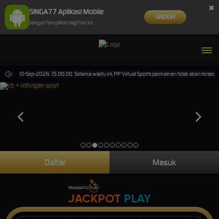
×
SINGA77 Aplikasi Mobile
UNDUH
Jangan tampilkan lagi hari ini
sampai 30-Sep-2026 15.00.00. Selama waktu ini, PP Virtual Sports permainan tidak akan tersed
Daftar
Masuk
JACKPOT
PLAY