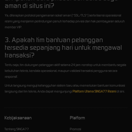
aman di situs ini?
Ya, diterapkan protokol pengamanan soket aman (*SSL/TLS*) serta lisensi operasional
resmi yang menjamin perlindungan penuh terhadap privasi dan hak pembayaran seluruh
member VIP.
3. Apakah tim bantuan pelanggan
tersedia sepanjang hari untuk mengawal
transaksi?
Tentu saja, tim dukungan pelanggan aktif selama 24 jam nonstop untuk membantu segala
kebutuhan teknis, kendala operasional, maupun validasi transaksi pengguna secara
responsif.
Untuk langsung menguji ketangguhan sistem baru atau memerlukan bantuan komunikasi
langsung dari tim teknis, Anda dapat mengunjungi
Platform Utama SINGA77 Resmi
di sini.
Kebijaksanaan
Platform
Tentang SINGA77
Promosi