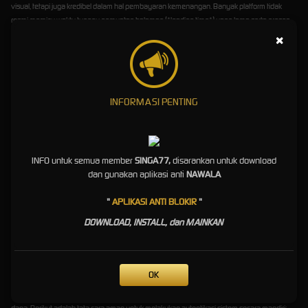
visual, tetapi juga kredibel dalam hal pembayaran kemenangan. Banyak platform tidak
resmi memicu waktu tunggu pemuatan halaman (*loading time*) yang lama serta proses
penarikan dana yang rumit. Melalui komitmen sebagai agen berlisensi internasional, kami
×
memastikan fondasi layanan yang aman melalui tiga poin utama:
Sistem Otomatisasi WD Instan:
Jalur pembayaran khusus yang memproses pencairan saldo
atau *payout* Anda dalam hitungan menit tanpa limit harian.
Proteksi Keamanan HTTPS & Enkripsi:
Seluruh aktivitas keuangan dan data akun dipantau
INFORMASI PENTING
ketat untuk menjamin kerahasiaan informasi dari pihak luar.
Sinkronisasi Data Server Real-Time:
Seluruh transisi data game terintegrasi secara langsung
ke server pusat untuk memastikan keadilan (*fair-play*) dan akurasi nilai RTP.
Bagi Anda yang ingin menjelajahi ulasan eksternal atau referensi digital mengenai regulasi
INFO untuk semua member
SINGA77,
disarankan untuk download
platform hiburan terverifikasi dan berlisensi internasional, Anda dapat mengakses informasi
dan gunakan aplikasi anti
NAWALA
lengkapnya melalui panduan
Sbobet di Wikipedia
.
"
APLIKASI ANTI BLOKIR
"
Panduan Langkah Aman
DOWNLOAD, INSTALL, dan MAINKAN
Mengakses Sistem Transaksi
SINGA77
OK
Sistem enkripsi halaman kami dirancang secara optimal agar kompatibel dengan perangkat
desktop maupun aplikasi *smartphone* demi kelancaran proses bermain dan penarikan
dana. Berikut adalah tata cara aman untuk melakukan autentikasi sistem secara mandiri: