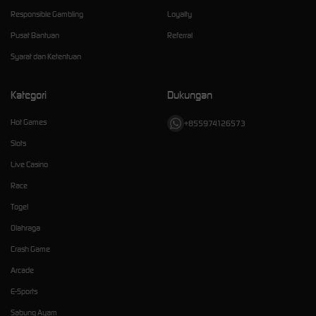
Responsible Gambling
Loyalty
Pusat Bantuan
Referral
Syarat dan Ketentuan
Kategori
Dukungan
Hot Games
+855974126573
Slots
Live Casino
Race
Togel
Olahraga
Crash Game
Arcade
E-Sports
Sabung Ayam