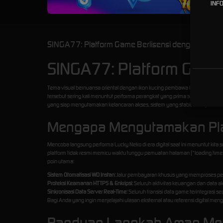
INF
SINGA77: Platform Game Berlisensi dengan Kecepa
SINGA77: Platform Game 
Tema visual bernuansa oriental dengan ikon kucing pembawa keberuntungan, a
tersebut sering kali menuntut performa perangkat yang prima serta stabilitas
yang siap mengutamakan kelancaran akses, sistem yang stabil, serta jaminan
Mengapa Mengutamakan Platf
Mencoba langsung performa Lucky Neko di era digital saat ini menuntut kita
platform tidak resmi memicu waktu tunggu pemuatan halaman (*loading time*)
poin utama:
Sistem Otomatisasi WD Instan:
Jalur pembayaran khusus yang memproses penca
Proteksi Keamanan HTTPS & Enkripsi:
Seluruh aktivitas keuangan dan data ak
Sinkronisasi Data Server Real-Time:
Seluruh transisi data game terintegrasi se
Bagi Anda yang ingin menjelajahi ulasan eksternal atau referensi digital men
Panduan Langkah Aman Men