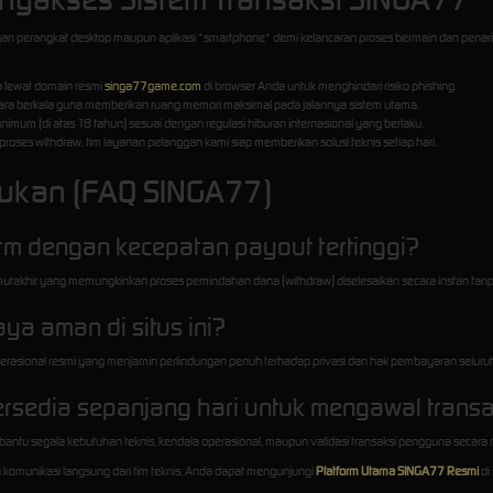
gan perangkat desktop maupun aplikasi *smartphone* demi kelancaran proses bermain dan penarik
 lewat domain resmi
singa77game.com
di browser Anda untuk menghindari risiko phishing.
ara berkala guna memberikan ruang memori maksimal pada jalannya sistem utama.
imum (di atas 18 tahun) sesuai dengan regulasi hiburan internasional yang berlaku.
oses withdraw, tim layanan pelanggan kami siap memberikan solusi teknis setiap hari.
jukan (FAQ SINGA77)
rm dengan kecepatan payout tertinggi?
utakhir yang memungkinkan proses pemindahan dana (withdraw) diselesaikan secara instan ta
ya aman di situs ini?
operasional resmi yang menjamin perlindungan penuh terhadap privasi dan hak pembayaran selur
rsedia sepanjang hari untuk mengawal transa
antu segala kebutuhan teknis, kendala operasional, maupun validasi transaksi pengguna secara r
komunikasi langsung dari tim teknis, Anda dapat mengunjungi
Platform Utama SINGA77 Resmi
di 