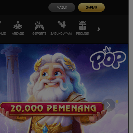
MASUK
DAFTAR
GAME
ARCADE
E-SPORTS
SABUNG AYAM
PROMOSI