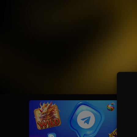
Gates of Olympus Super
Scatter
bedi****a
IDR
628,400.00
Fortune of Olympus
muhama****6
IDR
614,000.00
Aztec Gems
ja****7
IDR
550,540.00
Gates of Gatot Kaca Super
Scatter
fr****2
IDR
510,450.00
Mahjong Wins 3 – Black
Scatter
sai****2
IDR
477,000.00
Gates of Olympus Super
Scatter