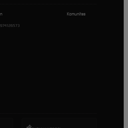
n
Komunitas
974126573