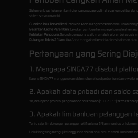
Sistem enkripsi halaman kami dirancang secara optimal agar kompatibel den
sistem secara mandiri:
Gunakan Jalur Terverifikasi:
Pastikan Anda mengakses halaman utama hanya
Bersihkan Cache Peramban:
Lakukan pembersihan riwayat penjelajahan sec
Kebijakan Pengguna:
Seluruh pengguna wajib mematuhi aturan batas usia min
Dukungan Teknis 24 Jam:
Jika Anda mengalami kendala akses halaman atau pr
Pertanyaan yang Sering Dia
1. Mengapa SINGA77 disebut platfo
Karena SINGA77 menggunakan sistem otomatisasi perbankan dan e-wallet m
2. Apakah data pribadi dan saldo sa
Ya, diterapkan protokol pengamanan soket aman (*SSL/TLS*) serta lisensi 
3. Apakah tim bantuan pelanggan te
Tentu saja, tim dukungan pelanggan aktif selama 24 jam nonstop untuk memb
Untuk langsung menguji ketangguhan sistem baru atau memerlukan bantuan 