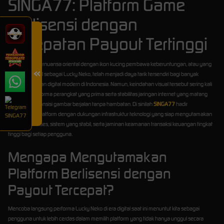
SINGA77: Platform Game
Berlisensi dengan
Kecepatan Payout Tertinggi
Tema visual bernuansa oriental dengan ikon kucing pembawa keberuntungan, atau yang
populer dikenal sebagai Lucky Neko, telah menjadi daya tarik tersendiri bagi banyak
pencinta hiburan digital modern di Indonesia. Namun, keindahan visual tersebut sering kali
menuntut performa perangkat yang prima serta stabilitas jaringan internet yang matang
agar semua transisi gambar berjalan tanpa hambatan. Di sinilah
SINGA77
hadir
memberikan platform dengan dukungan infrastruktur teknologi yang siap mengutamakan
kelancaran akses, sistem yang stabil, serta jaminan keamanan transaksi keuangan tingkat
tinggi bagi setiap pengguna.
Mengapa Mengutamakan
Platform Berlisensi dengan
Payout Tercepat?
Mencoba langsung performa Lucky Neko di era digital saat ini menuntut kita sebagai
pengguna untuk lebih cerdas dalam memilih platform yang tidak hanya unggul secara