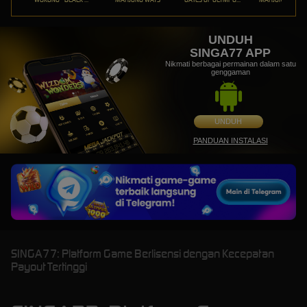
UNDUH
SINGA77 APP
Nikmati berbagai permainan dalam satu
genggaman
UNDUH
PANDUAN INSTALASI
SINGA77: Platform Game Berlisensi dengan Kecepatan
Payout Tertinggi