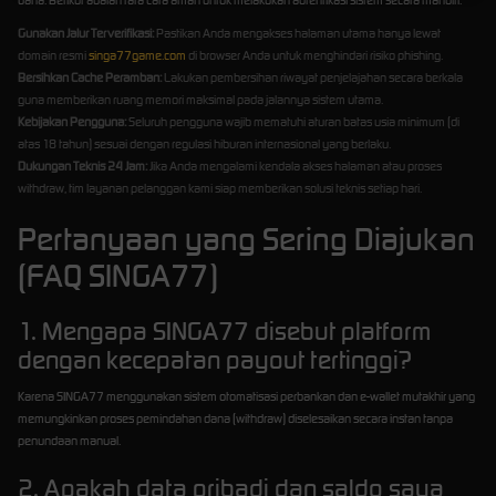
Gunakan Jalur Terverifikasi:
Pastikan Anda mengakses halaman utama hanya lewat
domain resmi
singa77game.com
di browser Anda untuk menghindari risiko phishing.
Bersihkan Cache Peramban:
Lakukan pembersihan riwayat penjelajahan secara berkala
guna memberikan ruang memori maksimal pada jalannya sistem utama.
Kebijakan Pengguna:
Seluruh pengguna wajib mematuhi aturan batas usia minimum (di
atas 18 tahun) sesuai dengan regulasi hiburan internasional yang berlaku.
Dukungan Teknis 24 Jam:
Jika Anda mengalami kendala akses halaman atau proses
withdraw, tim layanan pelanggan kami siap memberikan solusi teknis setiap hari.
Pertanyaan yang Sering Diajukan
(FAQ SINGA77)
1. Mengapa SINGA77 disebut platform
dengan kecepatan payout tertinggi?
Karena SINGA77 menggunakan sistem otomatisasi perbankan dan e-wallet mutakhir yang
memungkinkan proses pemindahan dana (withdraw) diselesaikan secara instan tanpa
penundaan manual.
2. Apakah data pribadi dan saldo saya