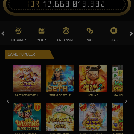
IDR
12,668,013,332
HOT GAMES
SLOTS
LIVE CASINO
RACE
TOGEL
OL
GAME POPULER
GATES OF OLYMPUS POP
STORM OF SETH 2
NEZHA 2
MAHJONG MAX
WUKONG - BLACK SCATTER
MAHJONG WAYS
GATES OF OLYMPUS 1000