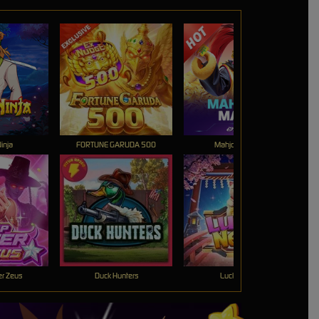
inja
FORTUNE GARUDA 500
Mahjong Magic
r Zeus
Duck Hunters
Lucky Neko