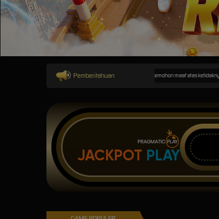
Pemberitahuan
lama waktu ini, CQ9 permainan tidak akan tersedia. Kami memohon maaf atas ketidaknyamanan y
JACKPOT
PLAY
GAME POPULER