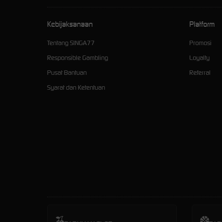
Kebijaksanaan
Platform
Tentang SINGA77
Promosi
Responsible Gambling
Loyalty
Pusat Bantuan
Referral
Syarat dan Ketentuan