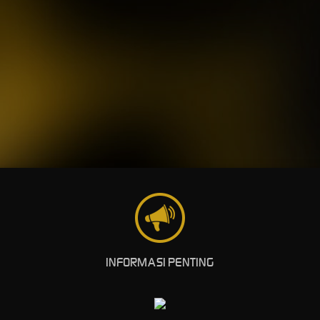
INFORMASI PENTING