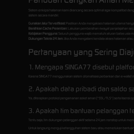
Sistem enkripsi halaman kami dirancang secara optimal agar kompatibel den
sistem secara mandiri:
Gunakan Jalur Terverifikasi:
Pastikan Anda mengakses halaman utama hanya
Bersihkan Cache Peramban:
Lakukan pembersihan riwayat penjelajahan sec
Kebijakan Pengguna:
Seluruh pengguna wajib mematuhi aturan batas usia min
Dukungan Teknis 24 Jam:
Jika Anda mengalami kendala akses halaman atau pr
Pertanyaan yang Sering Dia
1. Mengapa SINGA77 disebut platfo
Karena SINGA77 menggunakan sistem otomatisasi perbankan dan e-wallet m
2. Apakah data pribadi dan saldo sa
Ya, diterapkan protokol pengamanan soket aman (*SSL/TLS*) serta lisensi 
3. Apakah tim bantuan pelanggan te
Tentu saja, tim dukungan pelanggan aktif selama 24 jam nonstop untuk memb
Untuk langsung menguji ketangguhan sistem baru atau memerlukan bantuan 