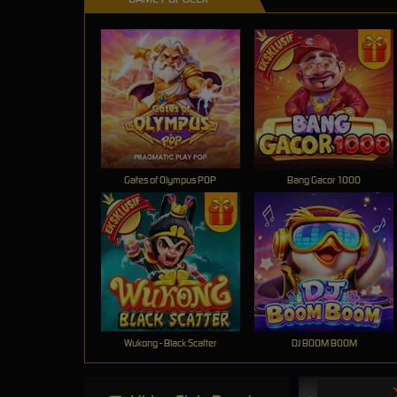
Gates of Olympus POP
Bang Gacor 1000
Wukong - Black Scatter
DJ BOOM BOOM