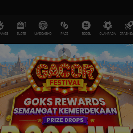
GAMES
SLOTS
LIVE CASINO
RACE
TOGEL
OLAHRAGA
CRASH 