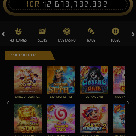
IDR
12,673,782,332
HOT GAMES
SLOTS
LIVE CASINO
RACE
TOGEL
OL
GAME POPULER
GATES OF OLYMPUS POP
STORM OF SETH 2
GOYANG GAIB
MOCHI MANIA 1
FORTUNE GEMS 500
SWEET BONANZA 2500
SUPER ELEMENTS 2
PIRATE QUEST 1