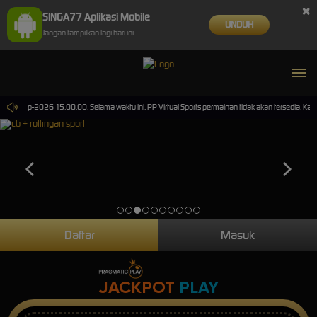
×
SINGA77 Aplikasi Mobile
UNDUH
Jangan tampilkan lagi hari ini
 30-Sep-2026 15.00.00. Selama waktu ini, PP Virtual Sports permainan tidak akan tersedia. Ka
Daftar
Masuk
JACKPOT
PLAY