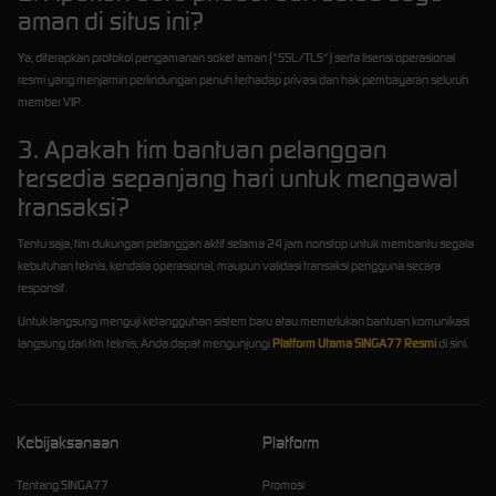
aman di situs ini?
Ya, diterapkan protokol pengamanan soket aman (*SSL/TLS*) serta lisensi operasional
resmi yang menjamin perlindungan penuh terhadap privasi dan hak pembayaran seluruh
member VIP.
3. Apakah tim bantuan pelanggan
tersedia sepanjang hari untuk mengawal
transaksi?
Tentu saja, tim dukungan pelanggan aktif selama 24 jam nonstop untuk membantu segala
kebutuhan teknis, kendala operasional, maupun validasi transaksi pengguna secara
responsif.
Untuk langsung menguji ketangguhan sistem baru atau memerlukan bantuan komunikasi
langsung dari tim teknis, Anda dapat mengunjungi
Platform Utama SINGA77 Resmi
di sini.
Kebijaksanaan
Platform
Tentang SINGA77
Promosi