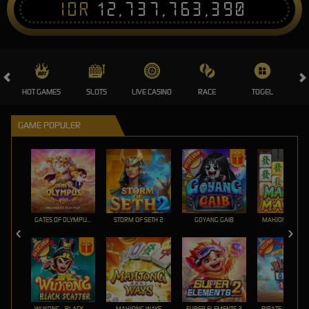
IDR
12,737,763,390
HOT GAMES
SLOTS
LIVE CASINO
RACE
TOGEL
OL
GAME POPULER
GATES OF OLYMPUS POP
STORM OF SETH 2
GOYANG GAIB
MAHJONG MAX
WUKONG - BLACK SCATTER
MAHJONG WAYS
SUPER ELEMENTS 2
PIRATE QUEST 1