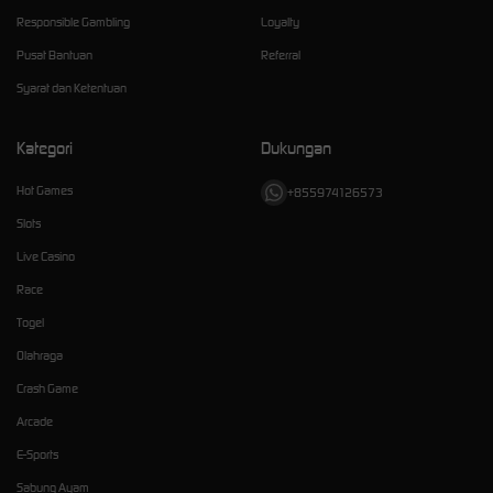
Responsible Gambling
Loyalty
Pusat Bantuan
Referral
Syarat dan Ketentuan
Kategori
Dukungan
Hot Games
+855974126573
Slots
Live Casino
Race
Togel
Olahraga
Crash Game
Arcade
E-Sports
Sabung Ayam