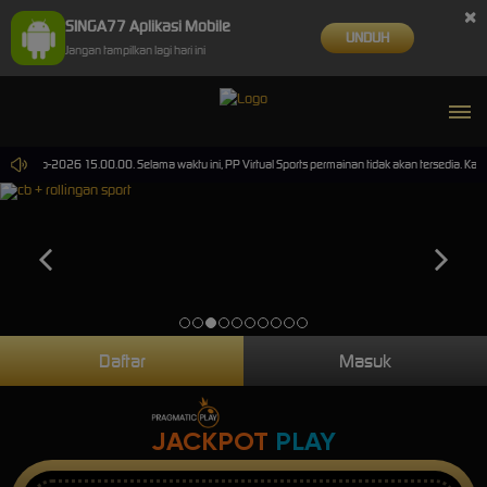
×
SINGA77 Aplikasi Mobile
UNDUH
Jangan tampilkan lagi hari ini
 30-Sep-2026 15.00.00. Selama waktu ini, PP Virtual Sports permainan tidak akan tersedia. Ka
Daftar
Masuk
JACKPOT
PLAY