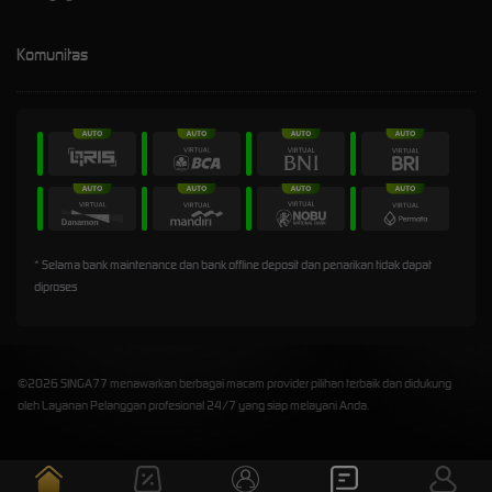
Komunitas
* Selama bank maintenance dan bank offline deposit dan penarikan tidak dapat
diproses
©2026 SINGA77 menawarkan berbagai macam provider pilihan terbaik dan didukung
oleh Layanan Pelanggan profesional 24/7 yang siap melayani Anda.