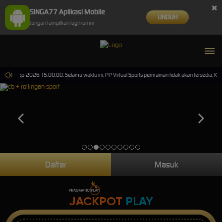
×
SINGA77 Aplikasi Mobile
UNDUH
Jangan tampilkan lagi hari ini
i 30-Sep-2026 15.00.00. Selama waktu ini, PP Virtual Sports permainan tidak akan tersedia. K
Daftar
Masuk
JACKPOT
PLAY