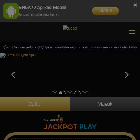
×
SINGA77 Aplikasi Mobile
UNDUH
Jangan tampilkan lagi hari ini
00.00. Selama waktu ini, CQ9 permainan tidak akan tersedia. Kami memohon maaf atas ketidak
Daftar
Masuk
JACKPOT
PLAY