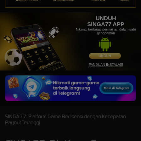
UNDUH
SINGA77 APP
Nikmati berbagai permainan dalam satu
genggaman
UNDUH
PANDUAN INSTALASI
SINGA77: Platform Game Berlisensi dengan Kecepatan
Payout Tertinggi