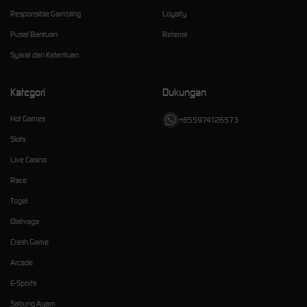
Responsible Gambling
Loyalty
Pusat Bantuan
Referral
Syarat dan Ketentuan
Kategori
Dukungan
Hot Games
+855974126573
Slots
Live Casino
Race
Togel
Olahraga
Crash Game
Arcade
E-Sports
Sabung Ayam