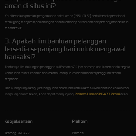
aman di situs ini?
Ya, diterapkan protokol pengamanan soket aman (*SSL/TLS*) serta lisensi operasional
resmi yang menjamin perlindungan penuh terhadap privasi dan hak pembayaran seluruh
member VIP.
3. Apakah tim bantuan pelanggan
tersedia sepanjang hari untuk mengawal
transaksi?
Tentu saja, tim dukungan pelanggan aktif selama 24 jam nonstop untuk membantu segala
kebutuhan teknis, kendala operasional, maupun validasi transaksi pengguna secara
responsif.
Untuk langsung menguji ketangguhan sistem baru atau memerlukan bantuan komunikasi
langsung dari tim teknis, Anda dapat mengunjungi
Platform Utama SINGA77 Resmi
di sini.
Kebijaksanaan
Platform
Tentang SINGA77
Promosi