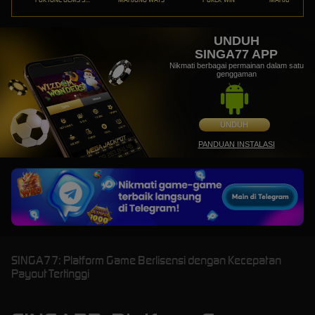
UNDUH
SINGA77 APP
Nikmati berbagai permainan dalam satu
genggaman
UNDUH
PANDUAN INSTALASI
SINGA77: Platform Game Berlisensi dengan Kecepatan
Payout Tertinggi