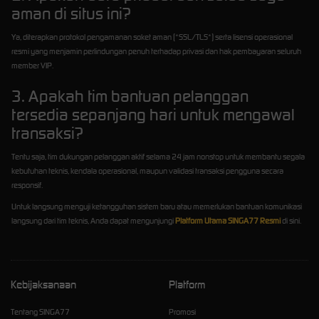
aman di situs ini?
Ya, diterapkan protokol pengamanan soket aman (*SSL/TLS*) serta lisensi operasional
resmi yang menjamin perlindungan penuh terhadap privasi dan hak pembayaran seluruh
member VIP.
3. Apakah tim bantuan pelanggan
tersedia sepanjang hari untuk mengawal
transaksi?
Tentu saja, tim dukungan pelanggan aktif selama 24 jam nonstop untuk membantu segala
kebutuhan teknis, kendala operasional, maupun validasi transaksi pengguna secara
responsif.
Untuk langsung menguji ketangguhan sistem baru atau memerlukan bantuan komunikasi
langsung dari tim teknis, Anda dapat mengunjungi
Platform Utama SINGA77 Resmi
di sini.
Kebijaksanaan
Platform
Tentang SINGA77
Promosi