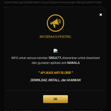
visual, tetapi juga kredibel dalam hal pembayaran kemenangan. Banyak platform tidak
resmi memicu waktu tunggu pemuatan halaman (*loading time*) yang lama serta proses
penarikan dana yang rumit. Melalui komitmen sebagai agen berlisensi internasional, kami
×
memastikan fondasi layanan yang aman melalui tiga poin utama:
Sistem Otomatisasi WD Instan:
Jalur pembayaran khusus yang memproses pencairan saldo
atau *payout* Anda dalam hitungan menit tanpa limit harian.
Proteksi Keamanan HTTPS & Enkripsi:
Seluruh aktivitas keuangan dan data akun dipantau
INFORMASI PENTING
ketat untuk menjamin kerahasiaan informasi dari pihak luar.
Sinkronisasi Data Server Real-Time:
Seluruh transisi data game terintegrasi secara langsung
ke server pusat untuk memastikan keadilan (*fair-play*) dan akurasi nilai RTP.
Bagi Anda yang ingin menjelajahi ulasan eksternal atau referensi digital mengenai regulasi
INFO untuk semua member
SINGA77,
disarankan untuk download
platform hiburan terverifikasi dan berlisensi internasional, Anda dapat mengakses informasi
dan gunakan aplikasi anti
NAWALA
lengkapnya melalui panduan
Sbobet di Wikipedia
.
"
APLIKASI ANTI BLOKIR
"
Panduan Langkah Aman
DOWNLOAD, INSTALL, dan MAINKAN
Mengakses Sistem Transaksi
SINGA77
OK
Sistem enkripsi halaman kami dirancang secara optimal agar kompatibel dengan perangkat
desktop maupun aplikasi *smartphone* demi kelancaran proses bermain dan penarikan
dana. Berikut adalah tata cara aman untuk melakukan autentikasi sistem secara mandiri: