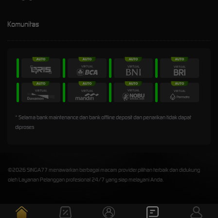
Komunitas
* Selama bank maintenance dan bank offline deposit dan penarikan tidak dapat
diproses
©2026 SINGA77 menawarkan berbagai macam provider pilihan terbaik dan didukung
oleh Layanan Pelanggan profesional 24/7 yang siap melayani Anda.