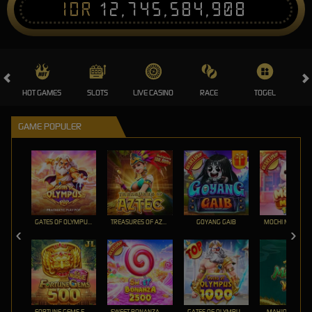
IDR
12,745,584,908
HOT GAMES
SLOTS
LIVE CASINO
RACE
TOGEL
OL
GAME POPULER
GATES OF OLYMPUS POP
TREASURES OF AZTEC
GOYANG GAIB
MOCHI MANIA 1
FORTUNE GEMS 500
SWEET BONANZA 2500
GATES OF OLYMPUS 1000
MAHJONG WAYS